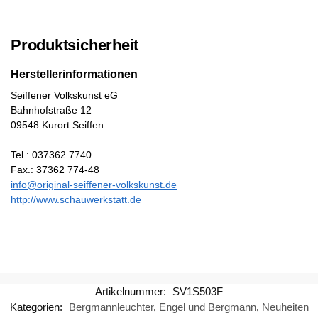
Produktsicherheit
Herstellerinformationen
Seiffener Volkskunst eG
Bahnhofstraße 12
09548 Kurort Seiffen
Tel.: 037362 7740
Fax.: 37362 774-48
info@original-seiffener-volkskunst.de
http://www.schauwerkstatt.de
Artikelnummer:
SV1S503F
Kategorien:
Bergmannleuchter
,
Engel und Bergmann
,
Neuheiten