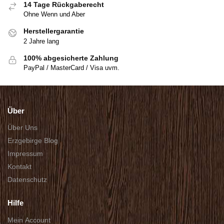
14 Tage Rückgaberecht
Ohne Wenn und Aber
Herstellergarantie
2 Jahre lang
100% abgesicherte Zahlung
PayPal / MasterCard / Visa uvm.
Über
Über Uns
Erzgebirge Blog
Impressum
Kontakt
Datenschutz
Hilfe
Mein Account