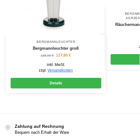
BERGMA
KERZEN
Räuchermann
BERGMANNLEUCHTER
Bergmannleuchter groß
127,90
€
138,90
€
inkl. MwSt.
zzgl.
Versandkosten
Details
Zahlung auf Rechnung
Bequem nach Erhalt der Ware