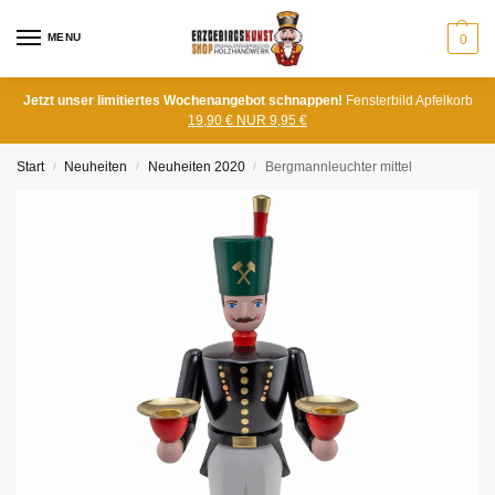
MENU
0
Jetzt unser limitiertes Wochenangebot schnappen!
Fensterbild Apfelkorb
19,90 € NUR 9,95 €
Start
Neuheiten
Neuheiten 2020
Bergmannleuchter mittel
/
/
/