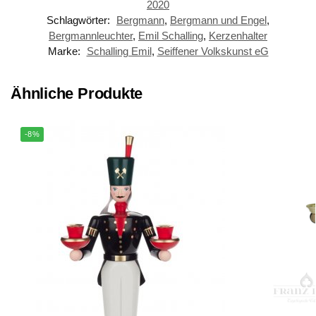
2020
Schlagwörter:
Bergmann
,
Bergmann und Engel
,
Bergmannleuchter
,
Emil Schalling
,
Kerzenhalter
Marke:
Schalling Emil
,
Seiffener Volkskunst eG
Ähnliche Produkte
-8%