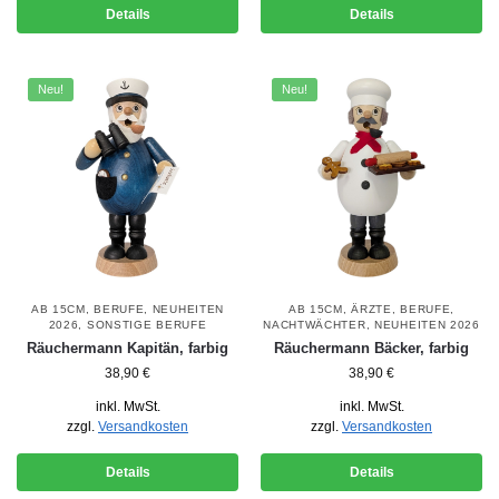
Details
Details
Neu!
Neu!
AB 15CM
,
BERUFE
,
NEUHEITEN
AB 15CM
,
ÄRZTE
,
BERUFE
,
2026
,
SONSTIGE BERUFE
NACHTWÄCHTER
,
NEUHEITEN 2026
Räuchermann Kapitän, farbig
Räuchermann Bäcker, farbig
38,90
€
38,90
€
inkl. MwSt.
inkl. MwSt.
zzgl.
Versandkosten
zzgl.
Versandkosten
Details
Details