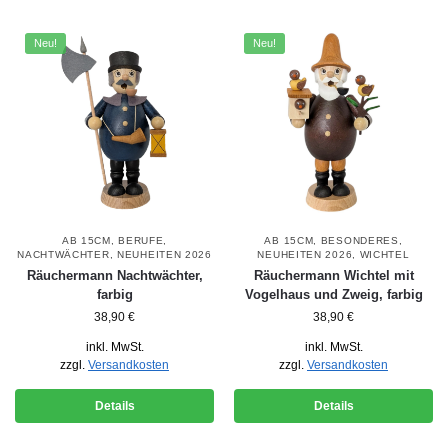
Neu!
Neu!
AB 15CM
,
BERUFE
,
AB 15CM
,
BESONDERES
,
NACHTWÄCHTER
,
NEUHEITEN 2026
NEUHEITEN 2026
,
WICHTEL
Räuchermann Nachtwächter,
Räuchermann Wichtel mit
farbig
Vogelhaus und Zweig, farbig
38,90
€
38,90
€
inkl. MwSt.
inkl. MwSt.
zzgl.
Versandkosten
zzgl.
Versandkosten
Details
Details