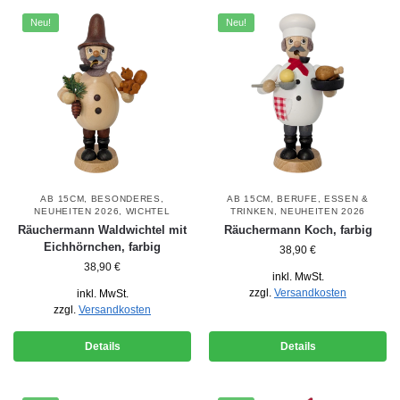
Neu!
Neu!
AB 15CM
,
BESONDERES
,
AB 15CM
,
BERUFE
,
ESSEN &
NEUHEITEN 2026
,
WICHTEL
TRINKEN
,
NEUHEITEN 2026
Räuchermann Waldwichtel mit
Räuchermann Koch, farbig
Eichhörnchen, farbig
38,90
€
38,90
€
inkl. MwSt.
zzgl.
Versandkosten
inkl. MwSt.
zzgl.
Versandkosten
Details
Details