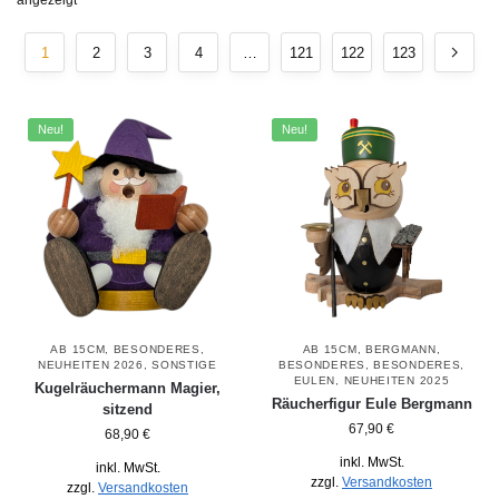
angezeigt
1
2
3
4
…
121
122
123
Neu!
Neu!
AB 15CM
,
BESONDERES
,
AB 15CM
,
BERGMANN
,
NEUHEITEN 2026
,
SONSTIGE
BESONDERES
,
BESONDERES
,
EULEN
,
NEUHEITEN 2025
Kugelräuchermann Magier,
Räucherfigur Eule Bergmann
sitzend
67,90
€
68,90
€
inkl. MwSt.
inkl. MwSt.
zzgl.
Versandkosten
zzgl.
Versandkosten