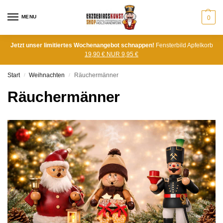
MENU
0
Jetzt unser limitiertes Wochenangebot schnappen!
Fensterbild Apfelkorb
19,90 € NUR 9,95 €
Start
Weihnachten
Räuchermänner
/
/
Räuchermänner