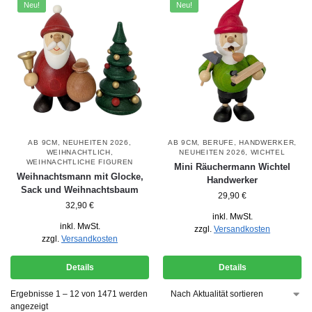
Neu!
Neu!
AB 9CM
,
NEUHEITEN 2026
,
AB 9CM
,
BERUFE
,
HANDWERKER
,
WEIHNACHTLICH
,
NEUHEITEN 2026
,
WICHTEL
WEIHNACHTLICHE FIGUREN
Mini Räuchermann Wichtel
Weihnachtsmann mit Glocke,
Handwerker
Sack und Weihnachtsbaum
29,90
€
32,90
€
inkl. MwSt.
inkl. MwSt.
zzgl.
Versandkosten
zzgl.
Versandkosten
Details
Details
Ergebnisse 1 – 12 von 1471 werden
angezeigt