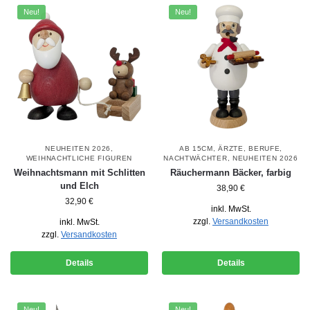
Neu!
Neu!
NEUHEITEN 2026
,
AB 15CM
,
ÄRZTE
,
BERUFE
,
WEIHNACHTLICHE FIGUREN
NACHTWÄCHTER
,
NEUHEITEN 2026
Weihnachtsmann mit Schlitten
Räuchermann Bäcker, farbig
und Elch
38,90
€
32,90
€
inkl. MwSt.
zzgl.
Versandkosten
inkl. MwSt.
zzgl.
Versandkosten
Details
Details
Neu!
Neu!