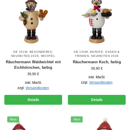
AB 15CM
,
BESONDERES
,
AB 15CM
,
BERUFE
,
ESSEN &
NEUHEITEN 2026
,
WICHTEL
TRINKEN
,
NEUHEITEN 2026
Räuchermann Waldwichtel mit
Räuchermann Koch, farbig
Eichhörnchen, farbig
38,90
€
38,90
€
inkl. MwSt.
zzgl.
Versandkosten
inkl. MwSt.
zzgl.
Versandkosten
Details
Details
Neu!
Neu!