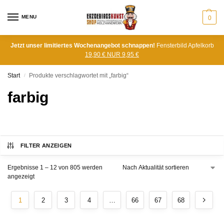
MENU
0
Jetzt unser limitiertes Wochenangebot schnappen!
Fensterbild Apfelkorb
19,90 € NUR 9,95 €
Start
Produkte verschlagwortet mit „farbig“
/
farbig
FILTER ANZEIGEN
Ergebnisse 1 – 12 von 805 werden
angezeigt
1
2
3
4
…
66
67
68