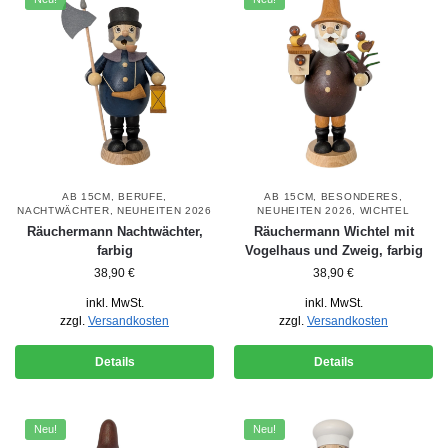
AB 15CM
,
BERUFE
,
AB 15CM
,
BESONDERES
,
NACHTWÄCHTER
,
NEUHEITEN 2026
NEUHEITEN 2026
,
WICHTEL
Räuchermann Nachtwächter,
Räuchermann Wichtel mit
farbig
Vogelhaus und Zweig, farbig
38,90
€
38,90
€
inkl. MwSt.
inkl. MwSt.
zzgl.
Versandkosten
zzgl.
Versandkosten
Details
Details
Neu!
Neu!