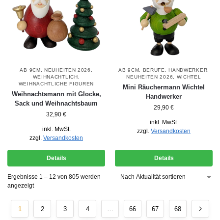
AB 9CM
,
NEUHEITEN 2026
,
AB 9CM
,
BERUFE
,
HANDWERKER
,
WEIHNACHTLICH
,
NEUHEITEN 2026
,
WICHTEL
WEIHNACHTLICHE FIGUREN
Mini Räuchermann Wichtel
Weihnachtsmann mit Glocke,
Handwerker
Sack und Weihnachtsbaum
29,90
€
32,90
€
inkl. MwSt.
inkl. MwSt.
zzgl.
Versandkosten
zzgl.
Versandkosten
Details
Details
Ergebnisse 1 – 12 von 805 werden
angezeigt
1
2
3
4
…
66
67
68