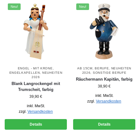
Neu!
Neu!
ENGEL - MIT KRONE
,
AB 15CM
,
BERUFE
,
NEUHEITEN
ENGELKAPELLEN
,
NEUHEITEN
2026
,
SONSTIGE BERUFE
2026
Räuchermann Kapitän, farbig
Blank Langrockengel mit
38,90
€
Trumscheit, farbig
inkl. MwSt.
39,90
€
zzgl.
Versandkosten
inkl. MwSt.
zzgl.
Versandkosten
Details
Details