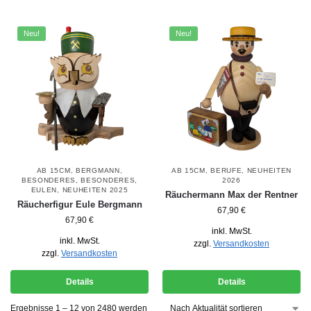
Neu!
Neu!
AB 15CM
,
BERGMANN
,
AB 15CM
,
BERUFE
,
NEUHEITEN
BESONDERES
,
BESONDERES
,
2026
EULEN
,
NEUHEITEN 2025
Räuchermann Max der Rentner
Räucherfigur Eule Bergmann
67,90
€
67,90
€
inkl. MwSt.
inkl. MwSt.
zzgl.
Versandkosten
zzgl.
Versandkosten
Details
Details
Ergebnisse 1 – 12 von 2480 werden