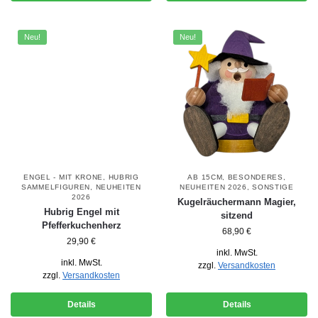
Neu!
Neu!
ENGEL - MIT KRONE
,
HUBRIG
AB 15CM
,
BESONDERES
,
SAMMELFIGUREN
,
NEUHEITEN
NEUHEITEN 2026
,
SONSTIGE
2026
Kugelräuchermann Magier,
Hubrig Engel mit
sitzend
Pfefferkuchenherz
68,90
€
29,90
€
inkl. MwSt.
inkl. MwSt.
zzgl.
Versandkosten
zzgl.
Versandkosten
Details
Details