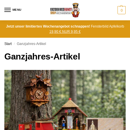
MENU
0
Jetzt unser limitiertes Wochenangebot schnappen!
Fensterbild Apfelkorb
19,90 € NUR 9,95 €
Start
Ganzjahres-Artikel
/
Ganzjahres-Artikel