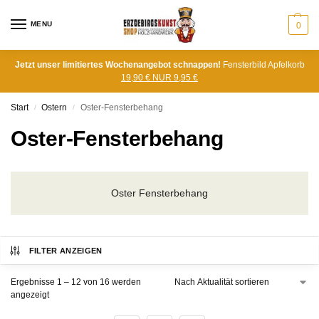
MENU
0
Jetzt unser limitiertes Wochenangebot schnappen!
Fensterbild Apfelkorb
19,90 € NUR 9,95 €
Start
Ostern
Oster-Fensterbehang
/
/
Oster-Fensterbehang
Oster Fensterbehang
FILTER ANZEIGEN
Ergebnisse 1 – 12 von 16 werden
angezeigt