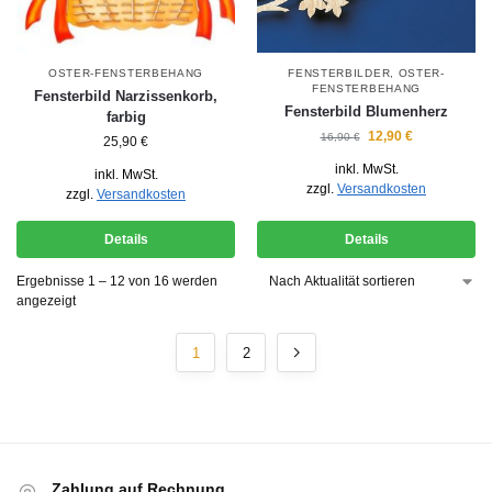
OSTER-FENSTERBEHANG
FENSTERBILDER
,
OSTER-
FENSTERBEHANG
Fensterbild Narzissenkorb,
Fensterbild Blumenherz
farbig
12,90
€
16,90
€
25,90
€
inkl. MwSt.
inkl. MwSt.
zzgl.
Versandkosten
zzgl.
Versandkosten
Details
Details
Ergebnisse 1 – 12 von 16 werden
angezeigt
1
2
Zahlung auf Rechnung