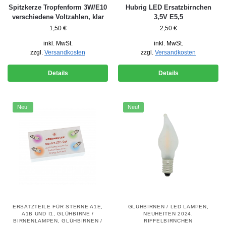
Spitzkerze Tropfenform 3W/E10
Hubrig LED Ersatzbirnchen
verschiedene Voltzahlen, klar
3,5V E5,5
1,50
€
2,50
€
inkl. MwSt.
inkl. MwSt.
zzgl.
Versandkosten
zzgl.
Versandkosten
Details
Details
Neu!
Neu!
ERSATZTEILE FÜR STERNE A1E,
GLÜHBIRNEN / LED LAMPEN
,
A1B UND I1
,
GLÜHBIRNE /
NEUHEITEN 2024
,
BIRNENLAMPEN
,
GLÜHBIRNEN /
RIFFELBIRNCHEN