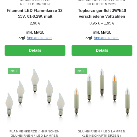
RIFFELBIRNCHEN
NEUHEITEN 2025
Filament LED Flammkerze 12-
Topkerze geriffelt 3W/E10
55V. 01-0,2W, matt
verschiedene Voltzahlen
2,90
€
0,95
€
–
1,95
€
inkl. MwSt.
inkl. MwSt.
zzgl.
Versandkosten
zzgl.
Versandkosten
Details
Details
Neu!
Neu!
FLAMMENKERZE / -BIRNCHEN
,
GLÜHBIRNEN / LED LAMPEN
,
GLÜHBIRNEN / LED LAMPEN
,
KLEINSCHAFTKERZEN /-