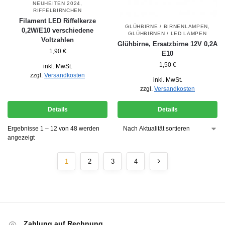
NEUHEITEN 2024
,
RIFFELBIRNCHEN
Filament LED Riffelkerze
GLÜHBIRNE / BIRNENLAMPEN
,
0,2W/E10 verschiedene
GLÜHBIRNEN / LED LAMPEN
Voltzahlen
Glühbirne, Ersatzbirne 12V 0,2A
1,90
€
E10
1,50
€
inkl. MwSt.
zzgl.
Versandkosten
inkl. MwSt.
zzgl.
Versandkosten
Details
Details
Ergebnisse 1 – 12 von 48 werden
angezeigt
1
2
3
4
Zahlung auf Rechnung