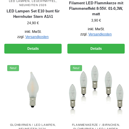
LED LAMPEN
,
LEUCHTMITTEL
,
Filament LED Flammkerze mit
NEUHEITEN 2026
Flammeneffekt 8-55V. 01-0,3W,
LED Lampen Set E10 bunt für
matt
Herrnhuter Stern A1/i1
3,90
€
24,90
€
inkl. MwSt.
inkl. MwSt.
zzgl.
Versandkosten
zzgl.
Versandkosten
Details
Details
Neu!
Neu!
GLÜHBIRNEN / LED LAMPEN
,
FLAMMENKERZE / -BIRNCHEN
,
NEUHEITEN 2024
,
GLÜHBIRNEN / LED LAMPEN
,