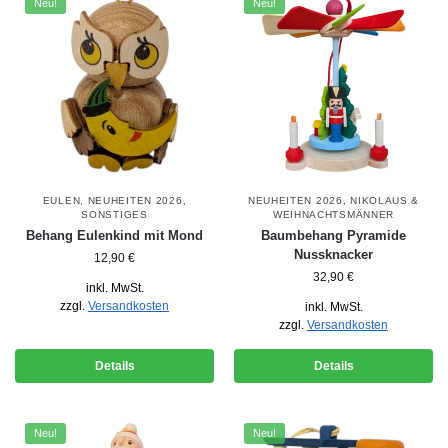
Neu!
Neu!
EULEN
,
NEUHEITEN 2026
,
NEUHEITEN 2026
,
NIKOLAUS &
SONSTIGES
WEIHNACHTSMÄNNER
Behang Eulenkind mit Mond
Baumbehang Pyramide
Nussknacker
12,90
€
32,90
€
inkl. MwSt.
zzgl.
Versandkosten
inkl. MwSt.
zzgl.
Versandkosten
Details
Details
Neu!
Neu!