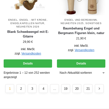
ENGEL
,
ENGEL - MIT KRONE
,
ENGEL UND BERGMANN
,
ENGELKAPELLEN NATUR
,
NEUHEITEN 2025
,
SONSTIGES
NEUHEITEN 2026
Baumbehang Engel und
Blank Schwebeengel mit E-
Bergmann Figuren klein, natur
Gitarre
21,90
€
29,90
€
inkl. MwSt.
inkl. MwSt.
zzgl.
Versandkosten
zzgl.
Versandkosten
Details
Details
Ergebnisse 1 – 12 von 252 werden
angezeigt
1
2
3
4
…
19
20
21