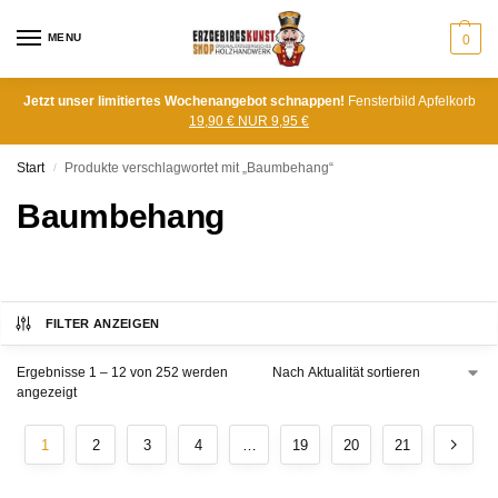
MENU
0
Jetzt unser limitiertes Wochenangebot schnappen!
Fensterbild Apfelkorb
19,90 € NUR 9,95 €
Start
Produkte verschlagwortet mit „Baumbehang“
/
Baumbehang
FILTER ANZEIGEN
Ergebnisse 1 – 12 von 252 werden
angezeigt
1
2
3
4
…
19
20
21