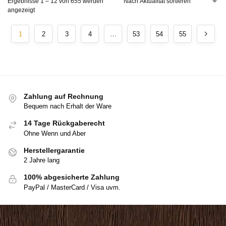
Ergebnisse 1 – 12 von 655 werden
angezeigt
1
2
3
4
…
53
54
55
Zahlung auf Rechnung
Bequem nach Erhalt der Ware
14 Tage Rückgaberecht
Ohne Wenn und Aber
Herstellergarantie
2 Jahre lang
100% abgesicherte Zahlung
PayPal / MasterCard / Visa uvm.