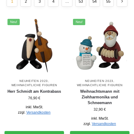
1
2
3
4
…
53
54
55
Neu!
Neu!
NEUHEITEN 2023
,
NEUHEITEN 2023
,
WEIHNACHTLICHE FIGUREN
WEIHNACHTLICHE FIGUREN
Herr Schmidt am Kontrabass
Weihnachtsmann mit
Ziehharmonika und
76,90
€
Schneemann
inkl. MwSt.
32,90
€
zzgl.
Versandkosten
inkl. MwSt.
zzgl.
Versandkosten