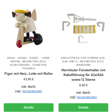
DEKO - ENGEL
,
ENGEL - OHNE
ERSATZTEILE FÜR STERNE A1E,
KRONE
,
NEUHEITEN 2023
,
A1B UND I1
,
NEUHEITEN 2023
,
SCHUTZENGEL
,
SONSTIGE
WANDARM
FIGUREN
Herrnhuter Fensterhalter mit
Figur mit Herz, Lotte mit Roller
Kabelführung für A1e/A1b
43,90
€
sowie I1 Sterne
6,90
€
inkl. MwSt.
zzgl.
Versandkosten
inkl. MwSt.
zzgl.
Versandkosten
Details
Details