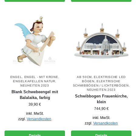
ENGEL
,
ENGEL - MIT KRONE
,
AB 50CM
,
ELEKTRISCHE LED
ENGELKAPELLEN NATUR
,
BÖGEN
,
ELEKTRISCHE
NEUHEITEN 2023
SCHWIBBÖGEN / LICHTERBÖGEN
,
NEUHEITEN 2023
Blank Schwebeengel mit
Schwibbogen Frauenkirche,
Balalaika, farbig
klein
39,90
€
744,90
€
inkl. MwSt.
inkl. MwSt.
zzgl.
Versandkosten
zzgl.
Versandkosten
Details
Details