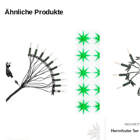
Ähnliche Produkte
NEUHEIT
Herrnhuter 5er