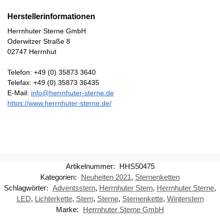
Herstellerinformationen
Herrnhuter Sterne GmbH
Oderwitzer Straße 8
02747 Herrnhut
Telefon: +49 (0) 35873 3640
Telefax: +49 (0) 35873 36435
E-Mail:
info@herrnhuter-sterne.de
https://www.herrnhuter-sterne.de/
Artikelnummer:
HHS50475
Kategorien:
Neuheiten 2021
,
Sternenketten
Schlagwörter:
Adventsstern
,
Herrnhuter Stern
,
Herrnhuter Sterne
,
LED
,
Lichterkette
,
Stern
,
Sterne
,
Sternenkette
,
Winterstern
Marke:
Herrnhuter Sterne GmbH