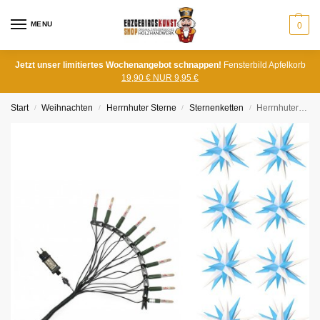
MENU
0
Jetzt unser limitiertes Wochenangebot schnappen!
Fensterbild Apfelkorb
19,90 € NUR 9,95 €
Start
Weihnachten
Herrnhuter Sterne
Sternenketten
Herrnhuter Sternenkette blau/weiss mit LED
/
/
/
/