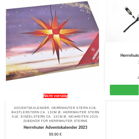
Herrnhute
Nicht vorrätig
ADVENTSKALENDER
,
HERRNHUTER STERN A1B,
BASTLERSTERN CA. 13CM Ø
,
HERRNHUTER STERN
A1E, EINZELSTERN CA. 13CM Ø
,
NEUHEITEN 2023
,
ZUBEHÖR FÜR HERRNHUTER STERNE
Herrnhuter Adventskalender 2023
89,90
€