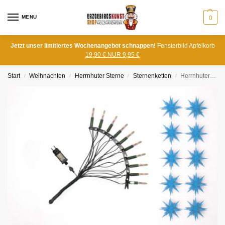
MENU
0
Jetzt unser limitiertes Wochenangebot schnappen!
Fensterbild Apfelkorb
19,90 € NUR 9,95 €
Start
Weihnachten
Herrnhuter Sterne
Sternenketten
Herrnhuter Sternenkette blau mit LED
/
/
/
/