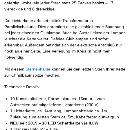
gefertigt, wobei ein jeder Stern stets 25 Zacken besitzt – 17
viereckige und 8 dreieckige.
Die Lichterkette arbeitet mittels Transformator in
Parallelschaltung. Dies garantiert eine gleichbleibende Spannung
bei jeder einzelnen Glühlampe. Auch bei Ausfall einzelner Lampen
leuchtet die Kette weiter. Defekte Glühlampen sind sofort
erkennbar. Außerdem befindet sich der elektrische Anschluß nur
noch an einer Seite. Eine Verlegung im Kreis ist nicht mehr
notwendig.
Mit diesem
Sternenhalter
können Sie den letzten Stern Ihrer Kette
zur Christbaumspitze machen.
Technische Details:
10 Kunststoffsterne, Farbe: blau, ca. 13cm ø – zum
Aufstecken auf mitgelieferte Lichterkette (230 V)
1 Lichterkette, ca. 14m lang, Lampenabstand ca. 1m,
Zuleitung zum ersten Stern ca. 5m, Kabelfarbe: dunkelgrün
NEU seit 2019 – 10 LED Schaftkerzen je 0,6W
1 Stecker-Trafo 6V – 1,2A