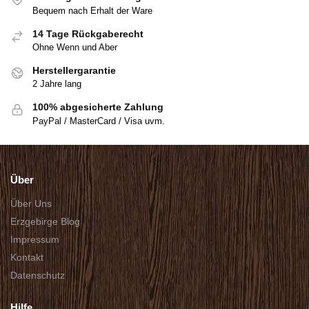
Bequem nach Erhalt der Ware
14 Tage Rückgaberecht
Ohne Wenn und Aber
Herstellergarantie
2 Jahre lang
100% abgesicherte Zahlung
PayPal / MasterCard / Visa uvm.
Über
Über Uns
Erzgebirge Blog
Impressum
Kontakt
Datenschutz
Hilfe