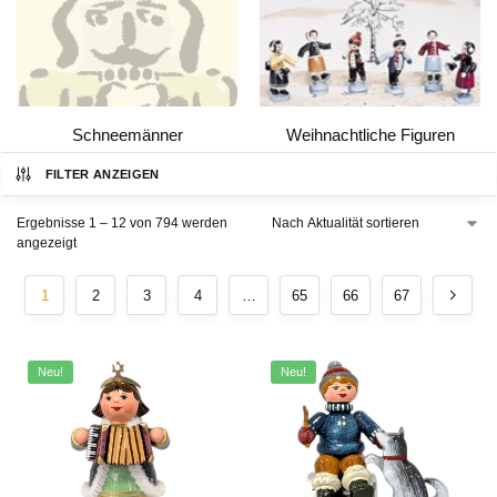
Schneemänner
Weihnachtliche Figuren
FILTER ANZEIGEN
Ergebnisse 1 – 12 von 794 werden
angezeigt
1
2
3
4
…
65
66
67
Neu!
Neu!