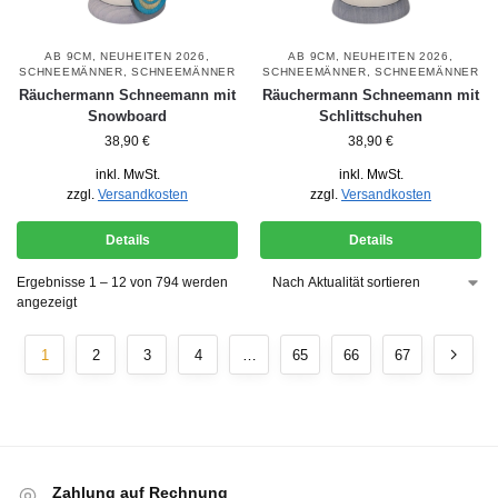
AB 9CM
,
NEUHEITEN 2026
,
AB 9CM
,
NEUHEITEN 2026
,
SCHNEEMÄNNER
,
SCHNEEMÄNNER
SCHNEEMÄNNER
,
SCHNEEMÄNNER
Räuchermann Schneemann mit
Räuchermann Schneemann mit
Snowboard
Schlittschuhen
38,90
€
38,90
€
inkl. MwSt.
inkl. MwSt.
zzgl.
Versandkosten
zzgl.
Versandkosten
Details
Details
Ergebnisse 1 – 12 von 794 werden
angezeigt
1
2
3
4
…
65
66
67
Zahlung auf Rechnung