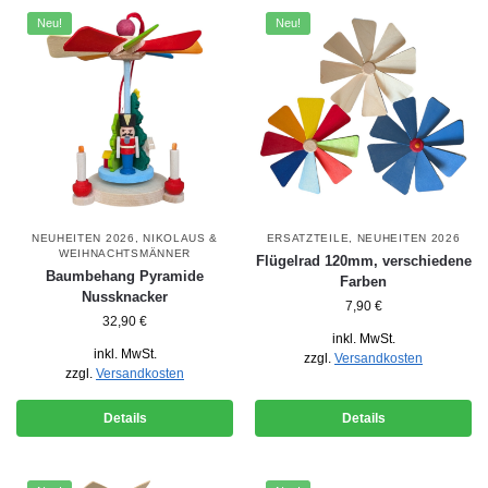
Neu!
Neu!
NEUHEITEN 2026
,
NIKOLAUS &
ERSATZTEILE
,
NEUHEITEN 2026
WEIHNACHTSMÄNNER
Flügelrad 120mm, verschiedene
Baumbehang Pyramide
Farben
Nussknacker
7,90
€
32,90
€
inkl. MwSt.
inkl. MwSt.
zzgl.
Versandkosten
zzgl.
Versandkosten
Details
Details