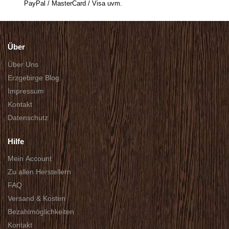
PayPal / MasterCard / Visa uvm.
Über
Über Uns
Erzgebirge Blog
Impressum
Kontakt
Datenschutz
Hilfe
Mein Account
Zu allen Herstellern
FAQ
Versand & Kosten
Bezahlmöglichkeiten
Kontakt