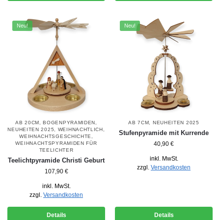
Neu!
Neu!
AB 20CM
,
BOGENPYRAMIDEN
,
AB 7CM
,
NEUHEITEN 2025
NEUHEITEN 2025
,
WEIHNACHTLICH
,
Stufenpyramide mit Kurrende
WEIHNACHTSGESCHICHTE
,
WEIHNACHTSPYRAMIDEN FÜR
40,90
€
TEELICHTER
inkl. MwSt.
Teelichtpyramide Christi Geburt
zzgl.
Versandkosten
107,90
€
inkl. MwSt.
zzgl.
Versandkosten
Details
Details