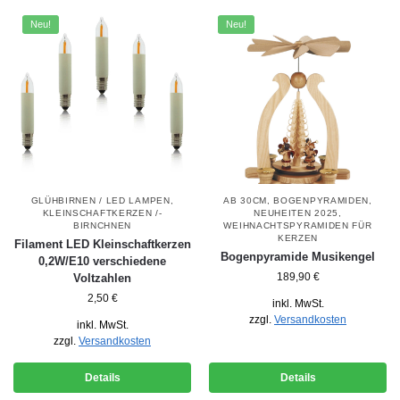
Neu!
Neu!
GLÜHBIRNEN / LED LAMPEN
,
AB 30CM
,
BOGENPYRAMIDEN
,
KLEINSCHAFTKERZEN /-
NEUHEITEN 2025
,
BIRNCHNEN
WEIHNACHTSPYRAMIDEN FÜR
KERZEN
Filament LED Kleinschaftkerzen
Bogenpyramide Musikengel
0,2W/E10 verschiedene
189,90
€
Voltzahlen
2,50
€
inkl. MwSt.
zzgl.
Versandkosten
inkl. MwSt.
zzgl.
Versandkosten
Details
Details