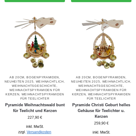
AB 20CM
,
BOGENPYRAMIDEN
,
AB 20CM
,
BOGENPYRAMIDEN
,
NEUHEITEN 2025
,
WEIHNACHTLICH
,
NEUHEITEN 2025
,
WEIHNACHTLICH
,
WEIHNACHTSGESCHICHTE
,
WEIHNACHTSGESCHICHTE
,
WEIHNACHTSPYRAMIDEN FÜR
WEIHNACHTSPYRAMIDEN FÜR
KERZEN
,
WEIHNACHTSPYRAMIDEN
KERZEN
,
WEIHNACHTSPYRAMIDEN
FÜR TEELICHTER
FÜR TEELICHTER
Pyramide Weihnachtswald bunt
Pyramide Christi Geburt helles
für Teelicht und Kerzen
Gehäuse für Teelichter u.
Kerzen
227,90
€
259,90
€
inkl. MwSt.
zzgl.
Versandkosten
inkl. MwSt.