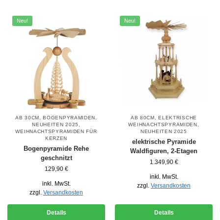
Neu!
Neu!
AB 30CM
,
BOGENPYRAMIDEN
,
AB 80CM
,
ELEKTRISCHE
NEUHEITEN 2025
,
WEIHNACHTSPYRAMIDEN
,
WEIHNACHTSPYRAMIDEN FÜR
NEUHEITEN 2025
KERZEN
elektrische Pyramide
Bogenpyramide Rehe
Waldfiguren, 2-Etagen
geschnitzt
1.349,90
€
129,90
€
inkl. MwSt.
inkl. MwSt.
zzgl.
Versandkosten
zzgl.
Versandkosten
Details
Details