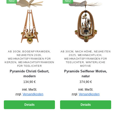
Neu!
Neu!
AB 30CM
,
BOGENPYRAMIDEN
,
AB 30CM
,
NACH HÖHE
,
NEUHEITEN
NEUHEITEN 2026
,
2025
,
WEIHNACHTLICH
,
WEIHNACHTSPYRAMIDEN FÜR
WEIHNACHTSPYRAMIDEN FÜR
KERZEN
,
WEIHNACHTSPYRAMIDEN
TEELICHTER
,
WINTERLICHE
FÜR TEELICHTER
MOTIVE
Pyramide Christi Geburt,
Pyramide Seiffener Motive,
modern
natur
134,90
€
374,90
€
inkl. MwSt.
inkl. MwSt.
zzgl.
Versandkosten
zzgl.
Versandkosten
Details
Details