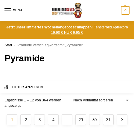
MENU
0
Jetzt unser limitiertes Wochenangebot schnappen!
Fensterbild Apfelkorb
19,90 € NUR 9,95 €
Start
Produkte verschlagwortet mit „Pyramide“
/
Pyramide
FILTER ANZEIGEN
Ergebnisse 1 – 12 von 364 werden
angezeigt
1
2
3
4
…
29
30
31