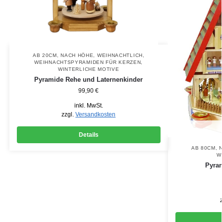
AB 20CM
,
NACH HÖHE
,
WEIHNACHTLICH
,
WEIHNACHTSPYRAMIDEN FÜR KERZEN
,
WINTERLICHE MOTIVE
Pyramide Rehe und Laternenkinder
99,90
€
inkl. MwSt.
zzgl.
Versandkosten
Details
AB 80CM
,
W
Pyra