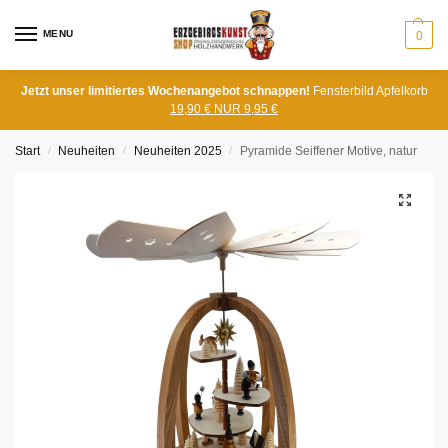
MENU
0
Jetzt unser limitiertes Wochenangebot schnappen!
Fensterbild Apfelkorb
19,90 € NUR 9,95 €
Start
Neuheiten
Neuheiten 2025
Pyramide Seiffener Motive, natur
/
/
/