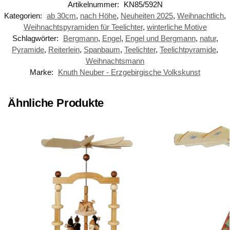
Artikelnummer:
KN85/592N
Kategorien:
ab 30cm
,
nach Höhe
,
Neuheiten 2025
,
Weihnachtlich
,
Weihnachtspyramiden für Teelichter
,
winterliche Motive
Schlagwörter:
Bergmann
,
Engel
,
Engel und Bergmann
,
natur
,
Pyramide
,
Reiterlein
,
Spanbaum
,
Teelichter
,
Teelichtpyramide
,
Weihnachtsmann
Marke:
Knuth Neuber - Erzgebirgische Volkskunst
Ähnliche Produkte