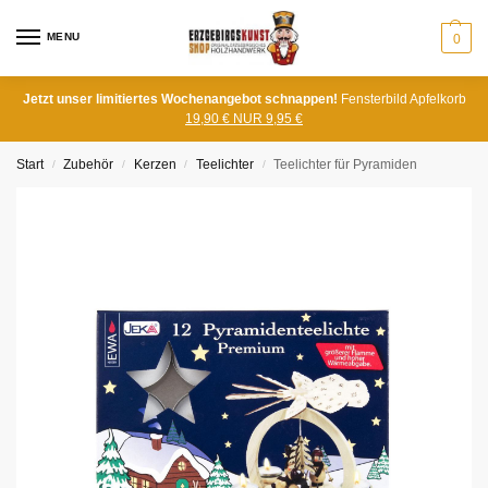
MENU
0
Jetzt unser limitiertes Wochenangebot schnappen!
Fensterbild Apfelkorb
19,90 € NUR 9,95 €
Start
Zubehör
Kerzen
Teelichter
Teelichter für Pyramiden
/
/
/
/