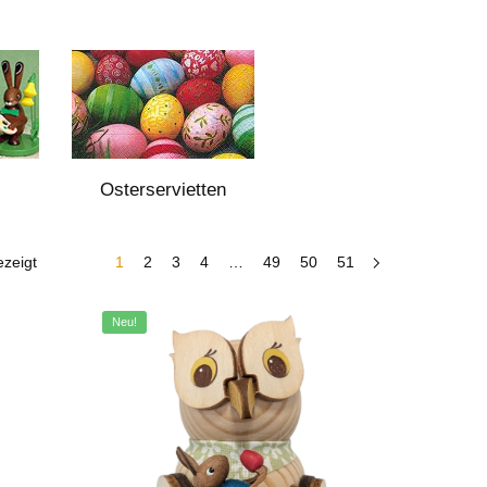
Osterservietten
zeigt
1
2
3
4
…
49
50
51
Neu!