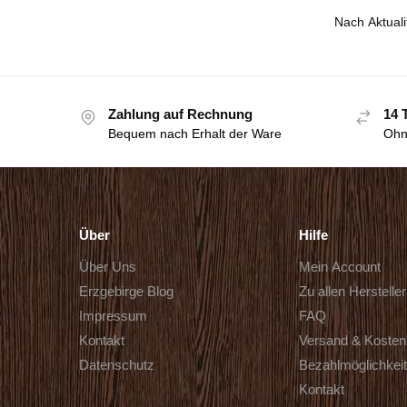
Zahlung auf Rechnung
14 
Bequem nach Erhalt der Ware
Ohn
Über
Hilfe
Über Uns
Mein Account
Erzgebirge Blog
Zu allen Herstelle
Impressum
FAQ
Kontakt
Versand & Kosten
Datenschutz
Bezahlmöglichkei
Kontakt