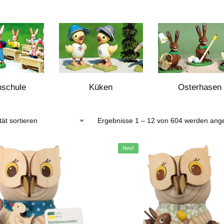
schule
Küken
Osterhasen
Ergebnisse 1 – 12 von 604 werden ange
Neu!