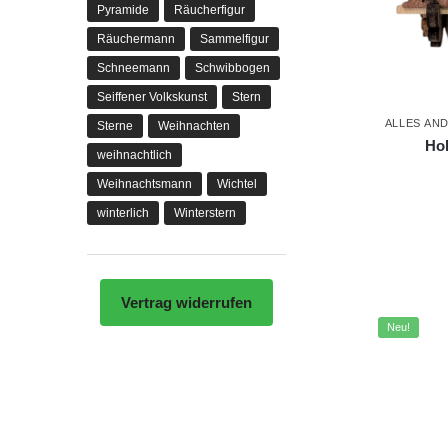
Pyramide
Räucherfigur
Räuchermann
Sammelfigur
Schneemann
Schwibbogen
Seiffener Volkskunst
Stern
ALLES AN
Sterne
Weihnachten
Hol
weihnachtlich
Weihnachtsmann
Wichtel
winterlich
Winterstern
Vertrag widerrufen
Neu!