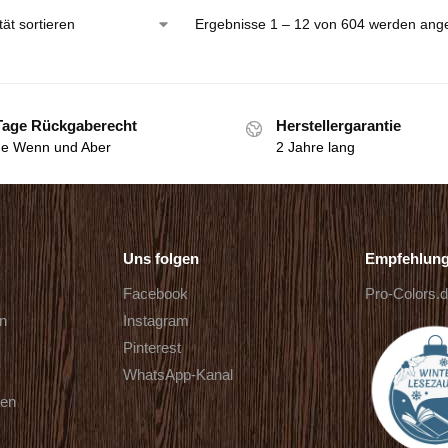
Ergebnisse 1 – 12 von 604 werden ange
Tage Rückgaberecht
Herstellergarantie
e Wenn und Aber
2 Jahre lang
Uns folgen
Empfehlun
Facebook
Pro-Colors.
rn
Instagram
Pinterest
WhatsApp-Kanal
ten