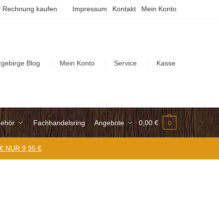
 Rechnung kaufen
Impressum
Kontakt
Mein Konto
zgebirge Blog
Mein Konto
Service
Kasse
ehör
Fachhandelsring
Angebote
0,00
€
0
 € NUR 9,95 €