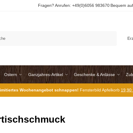
Fragen? Anrufen: +49(0)6056 983670
Bequem auf
Suchen
Er
Ostern
Ganzjahres-Artikel
Geschenke & Anlässe
Zub
 limitiertes Wochenangebot schnappen!
Fensterbild Apfelkorb
19,90
rtischschmuck