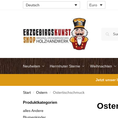
Deutsch
Euro
Neuheiten
Herrnhuter Sterne
Weihnachten
Jetzt unser
Start
Ostern
Ostertischschmuck
/
/
Produktkategorien
Oste
alles Andere
Blumenkinder