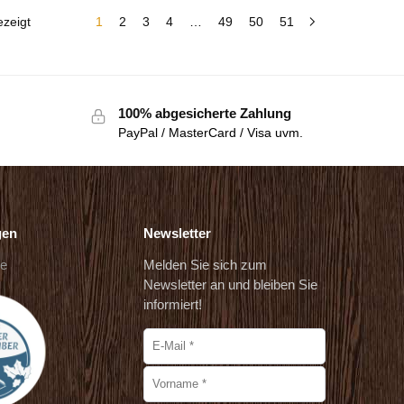
zeigt
1
2
3
4
…
49
50
51
100% abgesicherte Zahlung
PayPal / MasterCard / Visa uvm.
gen
Newsletter
de
Melden Sie sich zum
Newsletter an und bleiben Sie
informiert!