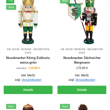
-7%
Neu!
Neu!
AB 20CM
,
KÖNIGE
,
NEUHEITEN
AB 30CM
,
BERUFE
,
NEUHEITEN
2026
2026
Nussknacker König Exklusiv,
Nussknacker Sächsicher
weiss-grün
Bergmann
110,90
€
170,90
€
118,90
€
inkl. MwSt.
inkl. MwSt.
zzgl.
Versandkosten
zzgl.
Versandkosten
Details
Details
Neu!
Neu!