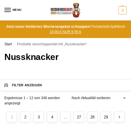
MENU
0
Jetzt unser limitiertes Wochenangebot schnappen!
Fensterbild Apfelkorb
19,90 € NUR 9,95 €
Start
Produkte verschlagwortet mit „Nussknacker“
/
Nussknacker
FILTER ANZEIGEN
Ergebnisse 1 – 12 von 346 werden
angezeigt
1
2
3
4
…
27
28
29