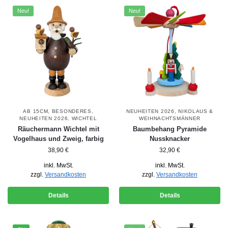
Neu!
Neu!
AB 15CM
,
BESONDERES
,
NEUHEITEN 2026
,
NIKOLAUS &
NEUHEITEN 2026
,
WICHTEL
WEIHNACHTSMÄNNER
Räuchermann Wichtel mit
Baumbehang Pyramide
Vogelhaus und Zweig, farbig
Nussknacker
38,90
€
32,90
€
inkl. MwSt.
inkl. MwSt.
zzgl.
Versandkosten
zzgl.
Versandkosten
Details
Details