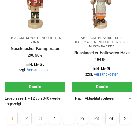
AB 30CM
,
KÖNIGE
,
NEUHEITEN
AB 30CM
,
BESONDERES
,
2026
HALLOWEEN
,
NEUHEITEN 2026
,
NUSSKNACKER
Nussknacker König, natur
Nussknacker Halloween Hexe
206,90
€
194,90
€
inkl. MwSt.
inkl. MwSt.
zzgl.
Versandkosten
zzgl.
Versandkosten
Details
Details
Ergebnisse 1 – 12 von 346 werden
angezeigt
1
2
3
4
…
27
28
29