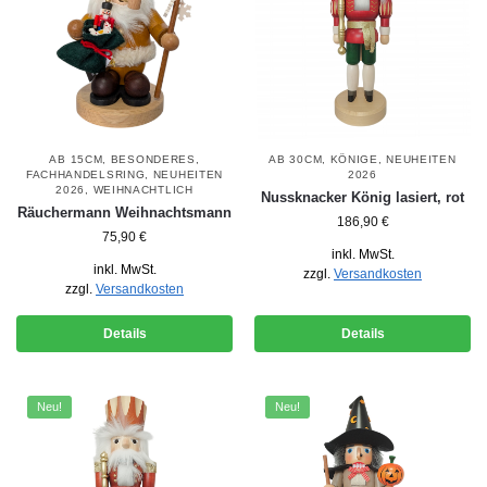
AB 15CM
,
BESONDERES
,
AB 30CM
,
KÖNIGE
,
NEUHEITEN
FACHHANDELSRING
,
NEUHEITEN
2026
2026
,
WEIHNACHTLICH
Nussknacker König lasiert, rot
Räuchermann Weihnachtsmann
186,90
€
75,90
€
inkl. MwSt.
inkl. MwSt.
zzgl.
Versandkosten
zzgl.
Versandkosten
Details
Details
Neu!
Neu!