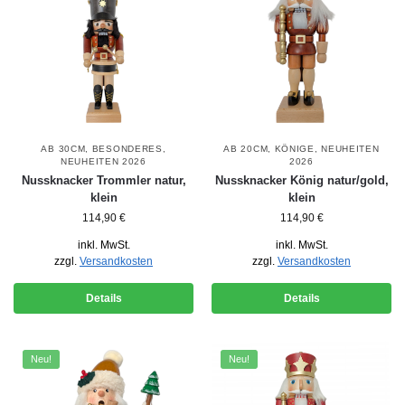
AB 30CM
,
BESONDERES
,
AB 20CM
,
KÖNIGE
,
NEUHEITEN
NEUHEITEN 2026
2026
Nussknacker Trommler natur,
Nussknacker König natur/gold,
klein
klein
114,90
€
114,90
€
inkl. MwSt.
inkl. MwSt.
zzgl.
Versandkosten
zzgl.
Versandkosten
Details
Details
Neu!
Neu!