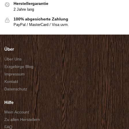
Herstellergarantie
2 Jahre lang
100% abgesicherte Zahlung
PayPal / MasterCard / Visa uvm.
Über
Über Uns
Erzgebirge Blog
Impressum
Kontakt
Datenschutz
Hilfe
Mein Account
Zu allen Herstellern
FAQ