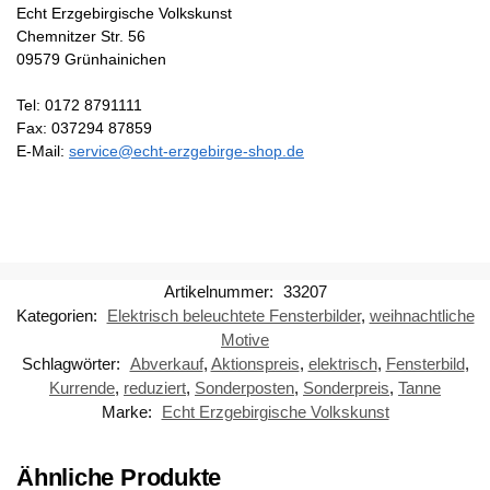
Echt Erzgebirgische Volkskunst
Chemnitzer Str. 56
09579 Grünhainichen
Tel: 0172 8791111
Fax: 037294 87859
E-Mail:
service@echt-erzgebirge-shop.de
Artikelnummer:
33207
Kategorien:
Elektrisch beleuchtete Fensterbilder
,
weihnachtliche
Motive
Schlagwörter:
Abverkauf
,
Aktionspreis
,
elektrisch
,
Fensterbild
,
Kurrende
,
reduziert
,
Sonderposten
,
Sonderpreis
,
Tanne
Marke:
Echt Erzgebirgische Volkskunst
Ähnliche Produkte