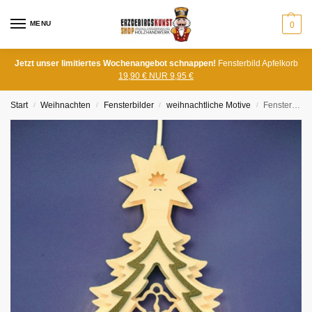
MENU
0
Jetzt unser limitiertes Wochenangebot schnappen!
Fensterbild Apfelkorb
19,90 € NUR 9,95 €
Start
Weihnachten
Fensterbilder
weihnachtliche Motive
Fensterbild Tanne mit Kurrende elektr.
/
/
/
/