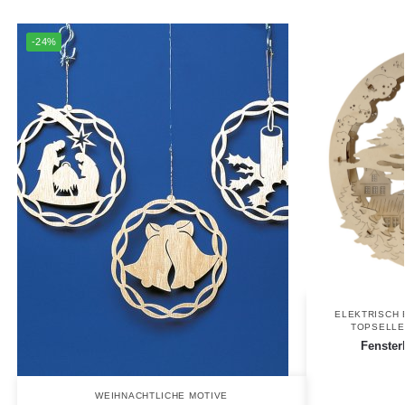
-24%
ELEKTRISCH 
TOPSELLE
Fensterb
WEIHNACHTLICHE MOTIVE