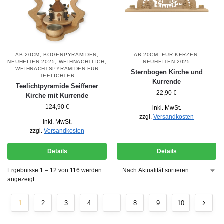
AB 20CM
,
BOGENPYRAMIDEN
,
AB 20CM
,
FÜR KERZEN
,
NEUHEITEN 2025
,
WEIHNACHTLICH
,
NEUHEITEN 2025
WEIHNACHTSPYRAMIDEN FÜR
Sternbogen Kirche und
TEELICHTER
Kurrende
Teelichtpyramide Seiffener
22,90
€
Kirche mit Kurrende
124,90
€
inkl. MwSt.
zzgl.
Versandkosten
inkl. MwSt.
zzgl.
Versandkosten
Details
Details
Ergebnisse 1 – 12 von 116 werden
angezeigt
1
2
3
4
…
8
9
10