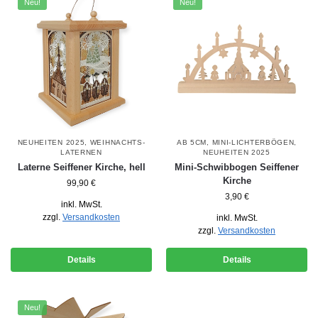
Neu!
Neu!
NEUHEITEN 2025
,
WEIHNACHTS-
AB 5CM
,
MINI-LICHTERBÖGEN
,
LATERNEN
NEUHEITEN 2025
Laterne Seiffener Kirche, hell
Mini-Schwibbogen Seiffener
Kirche
99,90
€
3,90
€
inkl. MwSt.
zzgl.
Versandkosten
inkl. MwSt.
zzgl.
Versandkosten
Details
Details
Neu!