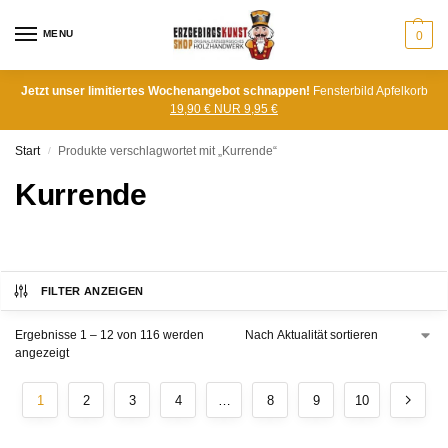
MENU
0
Jetzt unser limitiertes Wochenangebot schnappen!
Fensterbild Apfelkorb
19,90 € NUR 9,95 €
Start
Produkte verschlagwortet mit „Kurrende“
/
Kurrende
FILTER ANZEIGEN
Ergebnisse 1 – 12 von 116 werden
angezeigt
1
2
3
4
…
8
9
10