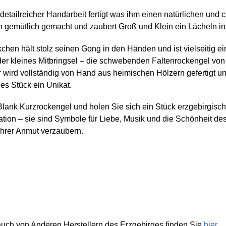
detailreicher Handarbeit fertigt was ihm einen natürlichen und
rn gemütlich gemacht und zaubert Groß und Klein ein Lächeln in
kchen hält stolz seinen Gong in den Händen und ist vielseitig 
kleines Mitbringsel – die schwebenden Faltenrockengel von B
ird vollständig von Hand aus heimischen Hölzern gefertigt und 
des Stück ein Unikat.
 Blank Kurzrockengel und holen Sie sich ein Stück erzgebirgis
tion – sie sind Symbole für Liebe, Musik und die Schönheit des
ihrer Anmut verzaubern.
uch von Anderen Herstellern des Erzgebirges finden Sie
hier
.