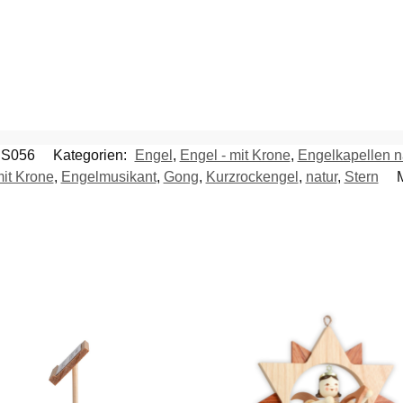
S056
Kategorien:
Engel
,
Engel - mit Krone
,
Engelkapellen n
it Krone
,
Engelmusikant
,
Gong
,
Kurzrockengel
,
natur
,
Stern