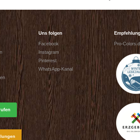
Uns folgen
Empfehlun
Facebook
Pro-Colors.
rn
Instagram
Pinterest
WhatsApp-Kanal
ten
rufen
llungen