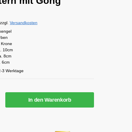
tern mit Gong
zzgl.
Versandkosten
kengel
arben
 Krone
. 10cm
ca. 8cm
a. 6cm
2-3 Werktage
In den Warenkorb