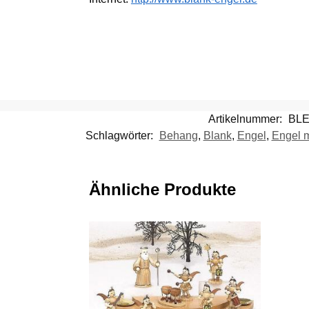
Artikelnummer:
BLE
Schlagwörter:
Behang
,
Blank
,
Engel
,
Engel m
Ähnliche Produkte