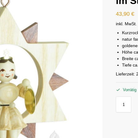
im S
43,90
€
inkl. MwSt.
Kurzroc
natur f
goldene
Höhe ca
Breite 
Tiefe c
Lieferzeit:
Vorrätig