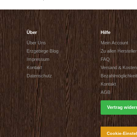
Über
Hilfe
Über Uns
Mein Account
Erzgebirge Blog
Zu allen Herstelle
Impressum
FAQ
Kontakt
Versand & Kosten
Datenschutz
Bezahlmöglichkei
Kontakt
AGB
Vertrag wider
Cookie-Einste