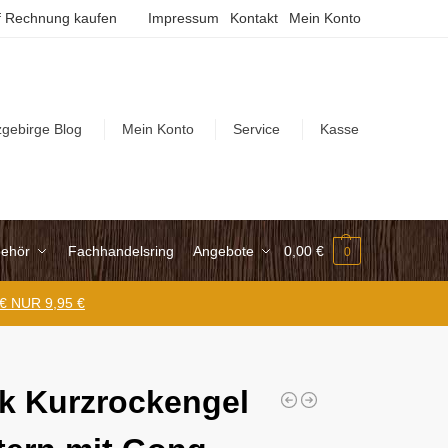
 Rechnung kaufen
Impressum
Kontakt
Mein Konto
zgebirge Blog
Mein Konto
Service
Kasse
ehör
Fachhandelsring
Angebote
0,00
€
0
 € NUR 9,95 €
k Kurzrockengel