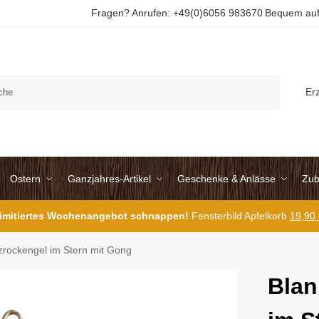
Fragen? Anrufen: +49(0)6056 983670
Bequem auf
Suchen
Er
Ostern
Ganzjahres-Artikel
Geschenke & Anlässe
Zub
 limitiertes Wochenangebot schnappen!
Fensterbild Apfelkorb
19,90
zrockengel im Stern mit Gong
Blan