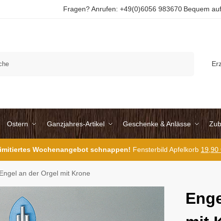
Fragen? Anrufen: +49(0)6056 983670
Bequem auf
Suchen
Er
Ostern
Ganzjahres-Artikel
Geschenke & Anlässe
Zub
 limitiertes Wochenangebot schnappen!
Fensterbild Apfelkorb
19,90
Engel an der Orgel mit Krone
Enge