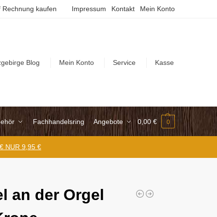
 Rechnung kaufen
Impressum
Kontakt
Mein Konto
zgebirge Blog
Mein Konto
Service
Kasse
ehör
Fachhandelsring
Angebote
0,00
€
0
 € NUR 9,95 €
l an der Orgel