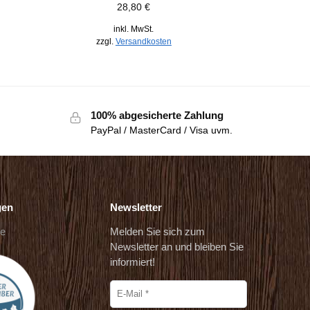
28,80
€
inkl. MwSt.
zzgl.
Versandkosten
100% abgesicherte Zahlung
PayPal / MasterCard / Visa uvm.
gen
Newsletter
de
Melden Sie sich zum
Newsletter an und bleiben Sie
informiert!