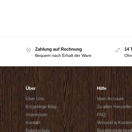
Zahlung auf Rechnung
14 
Bequem nach Erhalt der Ware
Ohn
Über
Hilfe
Über Uns
Mein Account
Erzgebirge Blog
Zu allen Herstelle
Impressum
FAQ
Kontakt
Versand & Kosten
Datenschutz
Bezahlmöglichkei