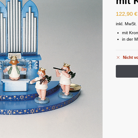
mit 
122,90
€
inkl. MwSt.
mit Kro
in der M
Nicht vo