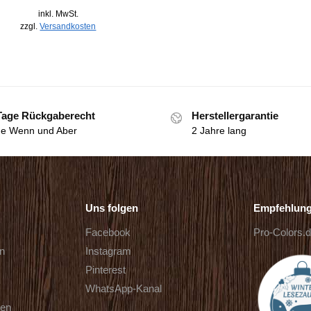
inkl. MwSt.
zzgl.
Versandkosten
Tage Rückgaberecht
Herstellergarantie
e Wenn und Aber
2 Jahre lang
Uns folgen
Empfehlun
Facebook
Pro-Colors.
rn
Instagram
Pinterest
WhatsApp-Kanal
ten