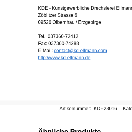
KDE - Kunstgewerbliche Drechslerei Ellman
Zöblitzer Strasse 6
09526 Olbernhau / Erzgebirge
Tel.: 037360-72412
Fax: 037360-74288
E-Mail:
contact@kd-ellmann.com
http://www.kd-ellmann.de
Artikelnummer:
KDE28016
Kate
Ähnliche Produkte