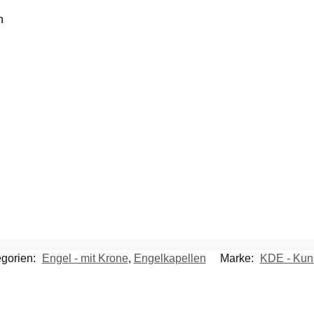
n
gorien:
Engel - mit Krone
,
Engelkapellen
Marke:
KDE - Kuns