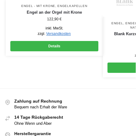
ENGEL - MIT KRONE
,
ENGELKAPELLEN
Engel an der Orgel mit Krone
122,90
€
ENGEL
,
ENGEL
NA
inkl. MwSt.
Blank Kurzr
zzgl.
Versandkosten
Details
Zahlung auf Rechnung
Bequem nach Erhalt der Ware
14 Tage Rückgaberecht
Ohne Wenn und Aber
Herstellergarantie