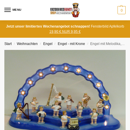
MENU
0
Jetzt unser limitiertes Wochenangebot schnappen!
Fensterbild Apfelkorb
19,90 € NUR 9,95 €
Start
Weihnachten
Engel
Engel - mit Krone
Engel mit Melodika, mit Krone
/
/
/
/