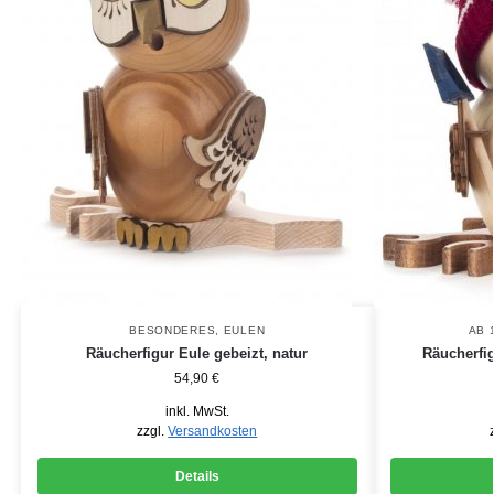
BESONDERES
,
EULEN
AB 
Räucherfigur Eule gebeizt, natur
Räucherfig
54,90
€
inkl. MwSt.
zzgl.
Versandkosten
Details