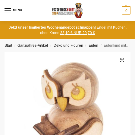
MENU
0
Jetzt unser limitiertes Wochenangebot schnappen!
Engel mit Kuchen,
ohne Krone
33,10 € NUR 29,70 €
Start
Ganzjahres-Artikel
Deko und Figuren
Eulen
Eulenkind mit Buch
/
/
/
/