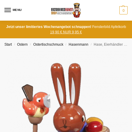
MENU
0
Jetzt unser limitiertes Wochenangebot schnappen!
Fensterbild Apfelkorb
19,90 € NUR 9,95 €
Start
Ostern
Ostertischschmuck
Hasenmann
Hase, Eierhändler mit Vögeln
/
/
/
/