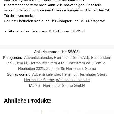
zusammengesetzt werden kann. Alle notwendigen Einzelteile
mitsamt Klebstoff und kleinen Überraschungen sind hinter den 24
Türchen versteckt.
Darunter befinden sich auch USB-Adapter und USB-Netzgerät!
Abmaße des Kalenders: BxHxT in cm 50x35x4
Artikelnummer:
HHS82021
Kategorien:
Adventskalender
,
Herrnhuter Stern A1b, Bastlerstern
ca. 13cm Ø
,
Herrnhuter Stern A1e, Einzelstern ca. 13cm Ø
,
Neuheiten 2021
,
Zubehör für Herrnhuter Sterne
Schlagwörter:
Adventskalender
,
Herrnhut
,
Herrnhuter Stern
,
Herrnhuter Sterne
,
Weihnachtskalender
Marke:
Herrnhuter Sterne GmbH
Ähnliche Produkte