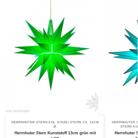
HERRNHUTER STERN A1E, EINZELSTERN CA. 13CM
HERRNHUTER 
Ø
STERN A1
Herrnhuter Stern Kunststoff 13cm grün mit
Herrnhuter S