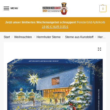
MENU
0
Jetzt unser limitiertes Wochenangebot schnappen!
Fensterbild Apfelkorb
19,90 € NUR 9,95 €
Start
Weihnachten
Herrnhuter Sterne
Sterne aus Kunststoff
Herrnhuter Stern A1e, Einzelstern ca. 13cm Ø
/
/
/
/