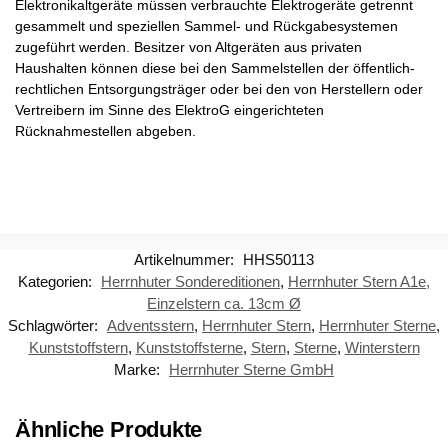
Elektronikaltgeräte müssen verbrauchte Elektrogeräte getrennt
gesammelt und speziellen Sammel- und Rückgabesystemen
zugeführt werden. Besitzer von Altgeräten aus privaten
Haushalten können diese bei den Sammelstellen der öffentlich-
rechtlichen Entsorgungsträger oder bei den von Herstellern oder
Vertreibern im Sinne des ElektroG eingerichteten
Rücknahmestellen abgeben.
Artikelnummer:
HHS50113
Kategorien:
Herrnhuter Sondereditionen
,
Herrnhuter Stern A1e,
Einzelstern ca. 13cm Ø
Schlagwörter:
Adventsstern
,
Herrnhuter Stern
,
Herrnhuter Sterne
,
Kunststoffstern
,
Kunststoffsterne
,
Stern
,
Sterne
,
Winterstern
Marke:
Herrnhuter Sterne GmbH
Ähnliche Produkte