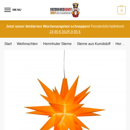
MENU
0
Jetzt unser limitiertes Wochenangebot schnappen!
Fensterbild Apfelkorb
19,90 € NUR 9,95 €
Start
Weihnachten
Herrnhuter Sterne
Sterne aus Kunststoff
Herrnhuter Stern A1e, Einzelstern ca. 13cm Ø
/
/
/
/