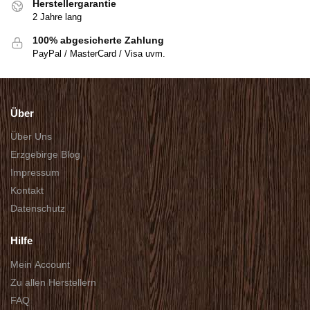
Herstellergarantie
2 Jahre lang
100% abgesicherte Zahlung
PayPal / MasterCard / Visa uvm.
Über
Über Uns
Erzgebirge Blog
Impressum
Kontakt
Datenschutz
Hilfe
Mein Account
Zu allen Herstellern
FAQ