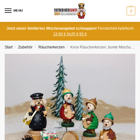
MENU
0
Jetzt unser limitiertes Wochenangebot schnappen!
Fensterbild Apfelkorb
19,90 € NUR 9,95 €
Start
Zubehör
Räucherkerzen
Knox Räucherkerzen, bunte Mischung, für kleine Räucherfiguren
/
/
/