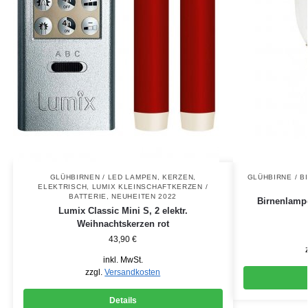
GLÜHBIRNEN / LED LAMPEN
,
KERZEN,
GLÜHBIRNE / 
ELEKTRISCH
,
LUMIX KLEINSCHAFTKERZEN /
BATTERIE
,
NEUHEITEN 2022
Birnenlamp
Lumix Classic Mini S, 2 elektr.
Weihnachtskerzen rot
43,90
€
inkl. MwSt.
zzgl.
Versandkosten
Details