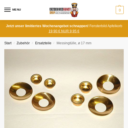
MENU
0
Jetzt unser limitiertes Wochenangebot schnappen!
Fensterbild Apfelkorb
19,90 € NUR 9,95 €
Start
Zubehör
Ersatzteile
Messingtülle, ø 17 mm
/
/
/