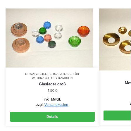
ERSATZTEILE
,
ERSATZTEILE FÜR
WEIHNACHTSPYRAMIDEN
Mes
Glaslager groß
4,50
€
inkl. MwSt.
zzgl.
Versandkosten
Details