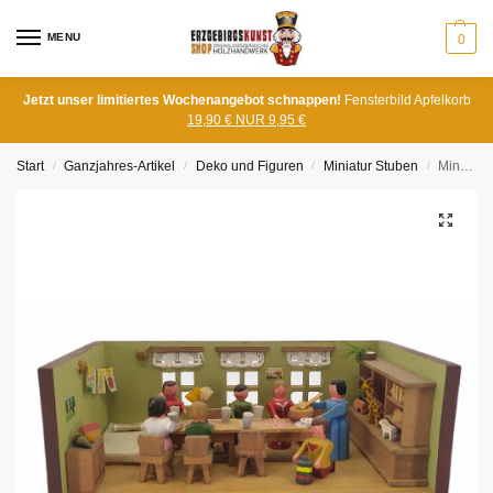
MENU
0
Jetzt unser limitiertes Wochenangebot schnappen!
Fensterbild Apfelkorb
19,90 € NUR 9,95 €
Start
Ganzjahres-Artikel
Deko und Figuren
Miniatur Stuben
Miniaturstube Kindergarten
/
/
/
/