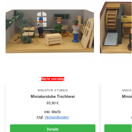
Nicht vorrätig
MINIATUR STUBEN
MINI
Miniaturstube Tischlerei
Mini
93,90
€
inkl. MwSt.
zzgl.
Versandkosten
Details