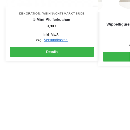
DEKORATION
,
WEIHNACHTSMARKT-BUDE
5 Mini-Pfefferkuchen
Wippelfigure
3,90
€
inkl. MwSt.
zzgl.
Versandkosten
Details