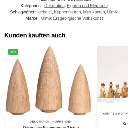
Kategorien:
Dekoration
,
Figuren und Elemente
Schlagwörter:
gebeizt
,
Krippenfiguren
,
Musikanten
,
Ulmik
Marke:
Ulmik Erzgebirgische Volkskunst
Kunden kauften auch
-6%
KRIPPEN-MOTI
DEKORATION
,
KURRENDEN
Kri
Decorative Baumgruppe 3-teilig