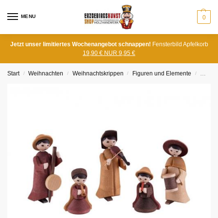
MENU
0
Jetzt unser limitiertes Wochenangebot schnappen!
Fensterbild Apfelkorb
19,90 € NUR 9,95 €
Start
Weihnachten
Weihnachtskrippen
Figuren und Elemente
Musika
/
/
/
/