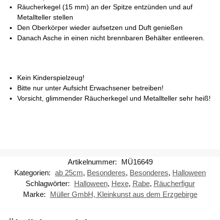
Räucherkegel (15 mm) an der Spitze entzünden und auf
Metallteller stellen
Den Oberkörper wieder aufsetzen und Duft genießen
Danach Asche in einen nicht brennbaren Behälter entleeren.
Kein Kinderspielzeug!
Bitte nur unter Aufsicht Erwachsener betreiben!
Vorsicht, glimmender Räucherkegel und Metallteller sehr heiß!
Artikelnummer:
MÜ16649
Kategorien:
ab 25cm
,
Besonderes
,
Besonderes
,
Halloween
Schlagwörter:
Halloween
,
Hexe
,
Rabe
,
Räucherfigur
Marke:
Müller GmbH, Kleinkunst aus dem Erzgebirge