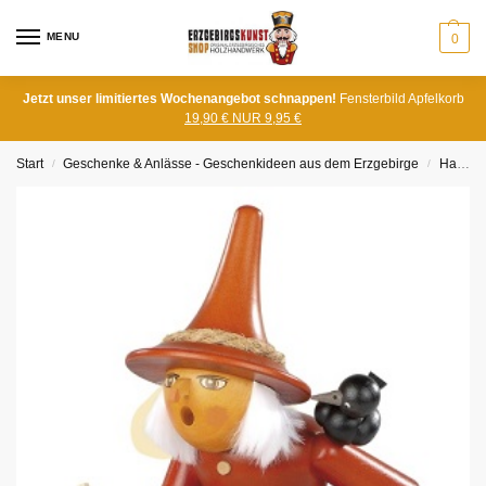
MENU
0
Jetzt unser limitiertes Wochenangebot schnappen!
Fensterbild Apfelkorb
19,90 € NUR 9,95 €
Start
Geschenke & Anlässe - Geschenkideen aus dem Erzgebirge
Halloween
/
/