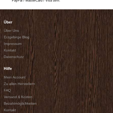
PayPal / MasterCard / Visa uvm.
Über
Über Uns
Erzgebirge Blog
Impressum
Kontakt
Datenschutz
Hilfe
Mein Account
Zu allen Herstellern
FAQ
Versand & Kosten
Bezahlmöglichkeiten
Kontakt