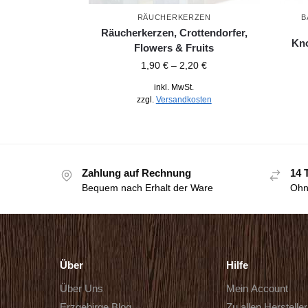
RÄUCHERKERZEN
B
Räucherkerzen, Crottendorfer,
Kno
Flowers & Fruits
1,90
€
–
2,20
€
inkl. MwSt.
zzgl.
Versandkosten
Zahlung auf Rechnung
14 
Bequem nach Erhalt der Ware
Ohn
Über
Hilfe
Über Uns
Mein Account
Erzgebirge Blog
Zu allen Herstelle