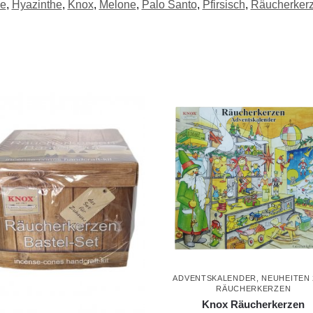
ge
,
Hyazinthe
,
Knox
,
Melone
,
Palo Santo
,
Pfirsisch
,
Räucherker
ADVENTSKALENDER
,
NEUHEITEN 
RÄUCHERKERZEN
Knox Räucherkerzen