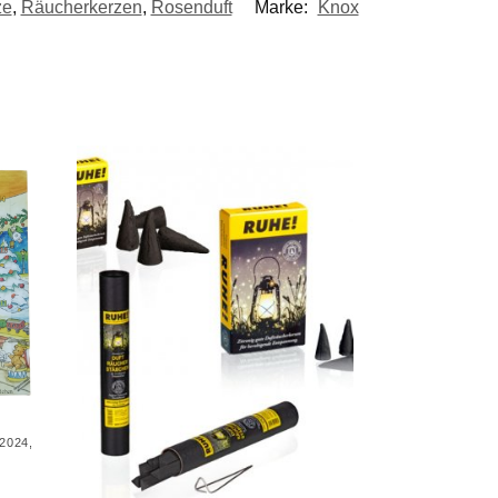
ze
,
Räucherkerzen
,
Rosenduft
Marke:
Knox
2024
,