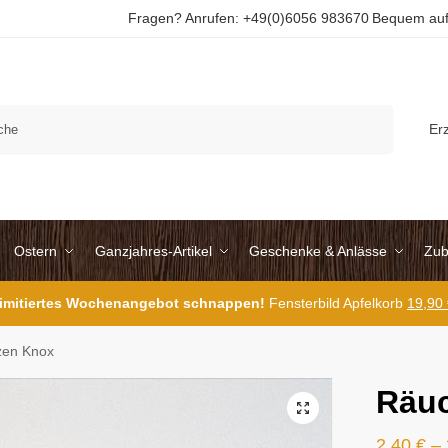
Fragen? Anrufen: +49(0)6056 983670
Bequem auf
Suchen
Er
Ostern
Ganzjahres-Artikel
Geschenke & Anlässe
Zub
 limitiertes Wochenangebot schnappen!
Fensterbild Apfelkorb
19,90
zen Knox
Räuc
2,40
€
–