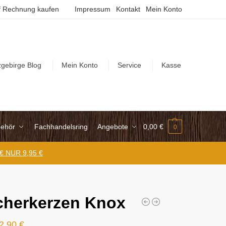
 Rechnung kaufen
Impressum
Kontakt
Mein Konto
zgebirge Blog
Mein Konto
Service
Kasse
ehör
Fachhandelsring
Angebote
0,00
€
0
 € NUR 9,95 €
herkerzen Knox
2,90
€