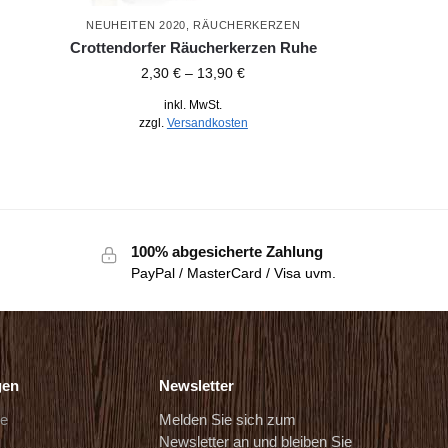
NEUHEITEN 2020
,
RÄUCHERKERZEN
Crottendorfer Räucherkerzen Ruhe
2,30
€
–
13,90
€
inkl. MwSt.
zzgl.
Versandkosten
100% abgesicherte Zahlung
PayPal / MasterCard / Visa uvm.
gen
Newsletter
de
Melden Sie sich zum
Newsletter an und bleiben Sie