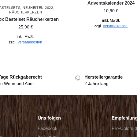
Adventskalender 2024
ASTELSETS
,
NEUHEITEN 2022
,
10,90
€
RÄUCHERKERZEN
x Bastelset Räucherkerzen
inkl. MwSt.
zzgl.
Versandkosten
25,90
€
inkl. MwSt.
zzgl.
Versandkosten
Tage Rückgaberecht
Herstellergarantie
e Wenn und Aber
2 Jahre lang
Uns folgen
Empfehlun
Facebook
Pro-Colors.
rn
Instagram