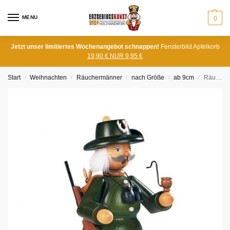
MENU
0
Jetzt unser limitiertes Wochenangebot schnappen!
Fensterbild Apfelkorb
19,90 € NUR 9,95 €
Start
Weihnachten
Räuchermänner
nach Größe
ab 9cm
Räuchermann Förster 23cm
/
/
/
/
/