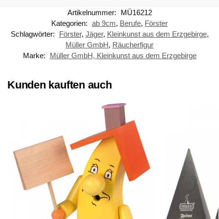
Artikelnummer:
MÜ16212
Kategorien:
ab 9cm
,
Berufe
,
Förster
Schlagwörter:
Förster
,
Jäger
,
Kleinkunst aus dem Erzgebirge
,
Müller GmbH
,
Räucherfigur
Marke:
Müller GmbH, Kleinkunst aus dem Erzgebirge
Kunden kauften auch