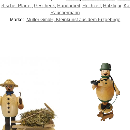
elischer Pfarrer
,
Geschenk
,
Handarbeit
,
Hochzeit
,
Holzfigur
,
Ka
Räuchermann
Marke:
Müller GmbH, Kleinkunst aus dem Erzgebirge