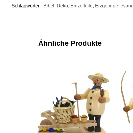
Schlagwörter:
Bibel
,
Deko
,
Einzelteile
,
Erzgebirge
,
evang
Ähnliche Produkte