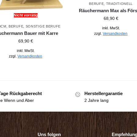
BERUFE
,
TRADITIONELL
Räuchermann Max als Förs
Nicht vorrätig
68,90
€
0CM
,
BERUFE
,
SONSTIGE BERUFE
inkl. MwSt.
uchermann Bauer mit Karre
zzgl.
Versandkosten
69,90
€
inkl. MwSt.
zzgl.
Versandkosten
Tage Rückgaberecht
Herstellergarantie
e Wenn und Aber
2 Jahre lang
Uns folgen
Empfehlun