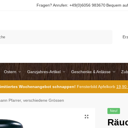
Fragen? Anrufen: +49(0)6056 983670
Bequem auf
Suchen
Er
Ostern
Ganzjahres-Artikel
Geschenke & Anlässe
Zub
 limitiertes Wochenangebot schnappen!
Fensterbild Apfelkorb
19,90
nn Pfarrer, verschiedene Grössen
Neu!
Räu