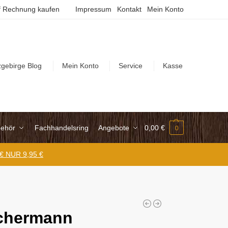
 Rechnung kaufen
Impressum
Kontakt
Mein Konto
zgebirge Blog
Mein Konto
Service
Kasse
ehör
Fachhandelsring
Angebote
0,00
€
0
 € NUR 9,95 €
chermann