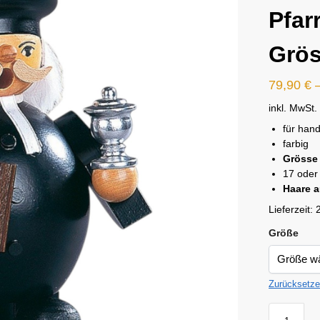
Pfar
Grö
79,90
€
inkl. MwSt.
für han
farbig
Grösse 
17 oder
Haare a
Lieferzeit:
Größe
Zurücksetz