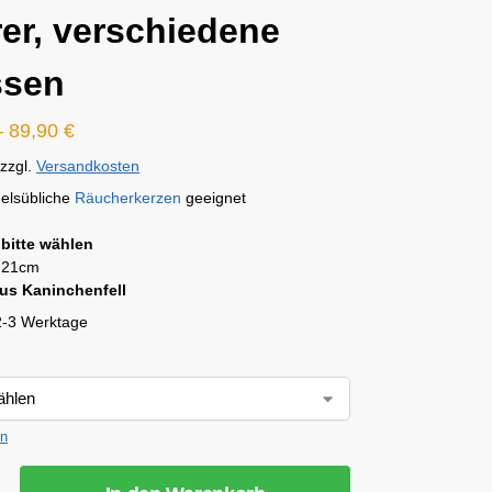
rer, verschiedene
ssen
–
89,90
€
zzgl.
Versandkosten
delsübliche
Räucherkerzen
geeignet
bitte wählen
 21cm
us Kaninchenfell
2-3 Werktage
en