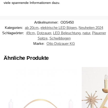
viele spannende Informationen dazu.
Artikelnummer:
OD5450
Kategorien:
ab 20cm
,
elektrische LED Bögen
,
Neuheiten 2024
Schlagwörter:
49cm
,
Dotzauer
,
LED Beleuchtung
,
natur
,
Plauener
Spitze
,
Schwibbogen
Marke:
Otto Dotzauer KG
Ähnliche Produkte