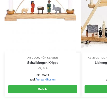
AB 20CM
,
FÜR KERZEN
AB 20CM
,
LIC
Schwibbogen Krippe
Lichterg
29,90
€
inkl. MwSt.
zzgl.
Versandkosten
Details