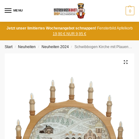
MENU
0
Jetzt unser limitiertes Wochenangebot schnappen!
Fensterbild Apfelkorb
19,90 € NUR 9,95 €
Start
Neuheiten
Neuheiten 2024
Schwibbogen Kirche mit Plauener Spitze
/
/
/