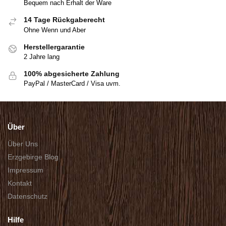
Bequem nach Erhalt der Ware
14 Tage Rückgaberecht
Ohne Wenn und Aber
Herstellergarantie
2 Jahre lang
100% abgesicherte Zahlung
PayPal / MasterCard / Visa uvm.
Über
Über Uns
Erzgebirge Blog
Impressum
Kontakt
Datenschutz
Hilfe