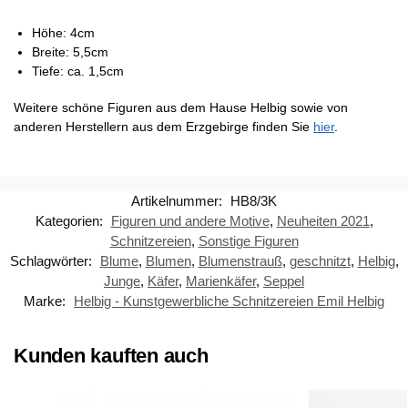
Höhe: 4cm
Breite: 5,5cm
Tiefe: ca. 1,5cm
Weitere schöne Figuren aus dem Hause Helbig sowie von
anderen Herstellern aus dem Erzgebirge finden Sie
hier
.
Artikelnummer:
HB8/3K
Kategorien:
Figuren und andere Motive
,
Neuheiten 2021
,
Schnitzereien
,
Sonstige Figuren
Schlagwörter:
Blume
,
Blumen
,
Blumenstrauß
,
geschnitzt
,
Helbig
,
Junge
,
Käfer
,
Marienkäfer
,
Seppel
Marke:
Helbig - Kunstgewerbliche Schnitzereien Emil Helbig
Kunden kauften auch