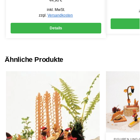
44,90
€
inkl. MwSt.
zzgl.
Versandkosten
Details
Ähnliche Produkte
FIGUREN UND 