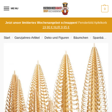
MENU
0
Jetzt unser limitiertes Wochenangebot schnappen!
Fensterbild Apfelkorb
19,90 € NUR 9,95 €
Start
Ganzjahres-Artikel
Deko und Figuren
Bäumchen
Spanbäume
/
/
/
/