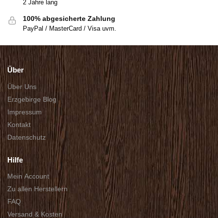
2 Jahre lang
100% abgesicherte Zahlung
PayPal / MasterCard / Visa uvm.
Über
Über Uns
Erzgebirge Blog
Impressum
Kontakt
Datenschutz
Hilfe
Mein Account
Zu allen Herstellern
FAQ
Versand & Kosten