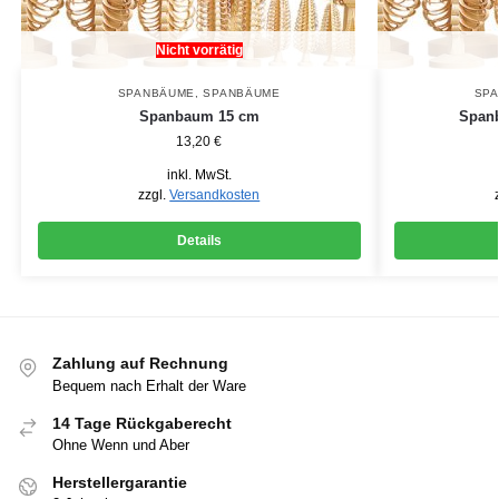
Nicht vorrätig
SPANBÄUME
,
SPANBÄUME
SP
Spanbaum 15 cm
Spanb
13,20
€
inkl. MwSt.
zzgl.
Versandkosten
Details
Zahlung auf Rechnung
Bequem nach Erhalt der Ware
14 Tage Rückgaberecht
Ohne Wenn und Aber
Herstellergarantie