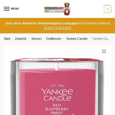
MENU
0
Jetzt unser limitiertes Wochenangebot schnappen!
Fensterbild Apfelkorb
19,90 € NUR 9,95 €
Start
Zubehör
Kerzen
Duftkerzen
Yankee Candle
Yankee Candle Red Raspberry Mini
/
/
/
/
/