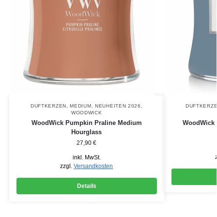
DUFTKERZEN
,
MEDIUM
,
NEUHEITEN 2026
,
DUFTKERZ
WOODWICK
WoodWick Pumpkin Praline Medium
WoodWick 
Hourglass
27,90
€
inkl. MwSt.
zzgl.
Versandkosten
Details