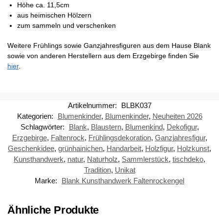
Höhe ca. 11,5cm
aus heimischen Hölzern
zum sammeln und verschenken
Weitere Frühlings sowie Ganzjahresfiguren aus dem Hause Blank
sowie von anderen Herstellern aus dem Erzgebirge finden Sie
hier
.
Artikelnummer:
BLBK037
Kategorien:
Blumenkinder
,
Blumenkinder
,
Neuheiten 2026
Schlagwörter:
Blank
,
Blaustern
,
Blumenkind
,
Dekofigur
,
Erzgebirge
,
Faltenrock
,
Frühlingsdekoration
,
Ganzjahresfigur
,
Geschenkidee
,
grünhainichen
,
Handarbeit
,
Holzfigur
,
Holzkunst
,
Kunsthandwerk
,
natur
,
Naturholz
,
Sammlerstück
,
tischdeko
,
Tradition
,
Unikat
Marke:
Blank Kunsthandwerk Faltenrockengel
Ähnliche Produkte