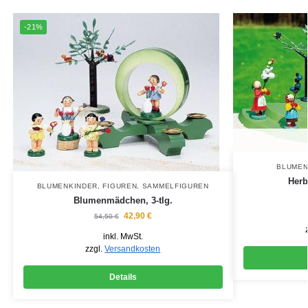
-21%
BLUMEN
Herb
BLUMENKINDER
,
FIGUREN
,
SAMMELFIGUREN
Blumenmädchen, 3-tlg.
42,90
€
54,50
€
inkl. MwSt.
zzgl.
Versandkosten
Details