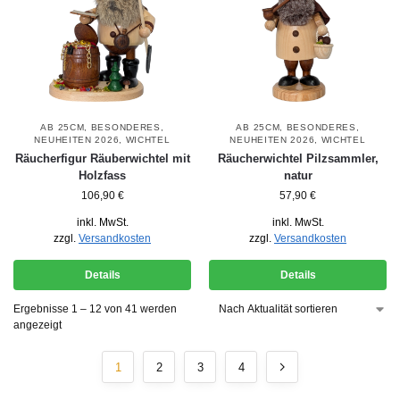
AB 25CM
,
BESONDERES
,
AB 25CM
,
BESONDERES
,
NEUHEITEN 2026
,
WICHTEL
NEUHEITEN 2026
,
WICHTEL
Räucherfigur Räuberwichtel mit
Räucherwichtel Pilzsammler,
Holzfass
natur
106,90
€
57,90
€
inkl. MwSt.
inkl. MwSt.
zzgl.
Versandkosten
zzgl.
Versandkosten
Details
Details
Ergebnisse 1 – 12 von 41 werden
angezeigt
1
2
3
4