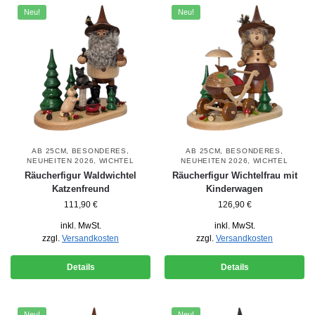
Neu!
Neu!
AB 25CM
,
BESONDERES
,
AB 25CM
,
BESONDERES
,
NEUHEITEN 2026
,
WICHTEL
NEUHEITEN 2026
,
WICHTEL
Räucherfigur Waldwichtel
Räucherfigur Wichtelfrau mit
Katzenfreund
Kinderwagen
111,90
€
126,90
€
inkl. MwSt.
inkl. MwSt.
zzgl.
Versandkosten
zzgl.
Versandkosten
Details
Details
Neu!
Neu!