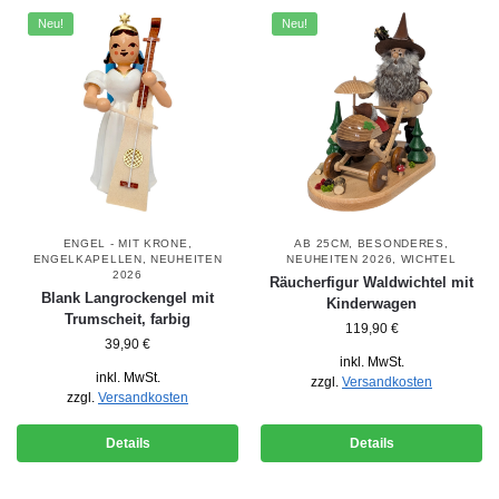
Neu!
Neu!
ENGEL - MIT KRONE
,
AB 25CM
,
BESONDERES
,
ENGELKAPELLEN
,
NEUHEITEN
NEUHEITEN 2026
,
WICHTEL
2026
Räucherfigur Waldwichtel mit
Blank Langrockengel mit
Kinderwagen
Trumscheit, farbig
119,90
€
39,90
€
inkl. MwSt.
inkl. MwSt.
zzgl.
Versandkosten
zzgl.
Versandkosten
Details
Details