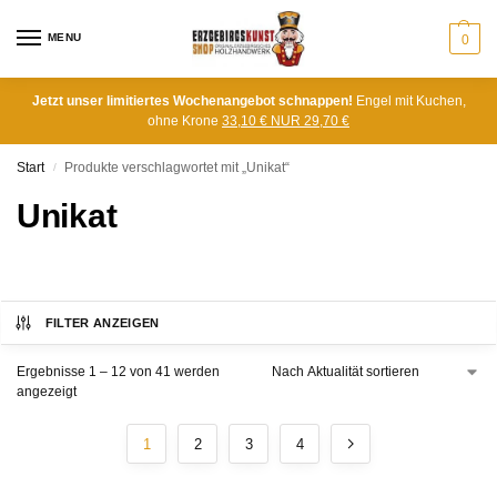
MENU
0
Jetzt unser limitiertes Wochenangebot schnappen!
Engel mit Kuchen,
ohne Krone
33,10 € NUR 29,70 €
Start
Produkte verschlagwortet mit „Unikat“
/
Unikat
FILTER ANZEIGEN
Ergebnisse 1 – 12 von 41 werden
angezeigt
1
2
3
4