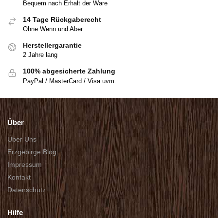
Bequem nach Erhalt der Ware
14 Tage Rückgaberecht
Ohne Wenn und Aber
Herstellergarantie
2 Jahre lang
100% abgesicherte Zahlung
PayPal / MasterCard / Visa uvm.
Über
Über Uns
Erzgebirge Blog
Impressum
Kontakt
Datenschutz
Hilfe