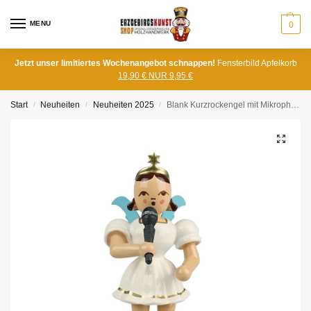
MENU
0
Jetzt unser limitiertes Wochenangebot schnappen!
Fensterbild Apfelkorb
19,90 € NUR 9,95 €
Start
Neuheiten
Neuheiten 2025
Blank Kurzrockengel mit Mikrophon, farbig
/
/
/