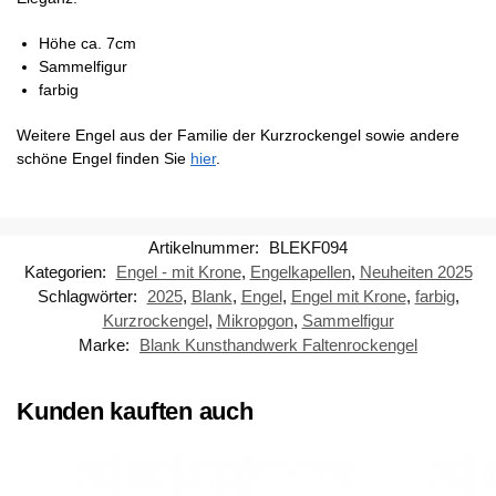
Höhe ca. 7cm
Sammelfigur
farbig
Weitere Engel aus der Familie der Kurzrockengel sowie andere
schöne Engel finden Sie
hier
.
Artikelnummer:
BLEKF094
Kategorien:
Engel - mit Krone
,
Engelkapellen
,
Neuheiten 2025
Schlagwörter:
2025
,
Blank
,
Engel
,
Engel mit Krone
,
farbig
,
Kurzrockengel
,
Mikropgon
,
Sammelfigur
Marke:
Blank Kunsthandwerk Faltenrockengel
Kunden kauften auch