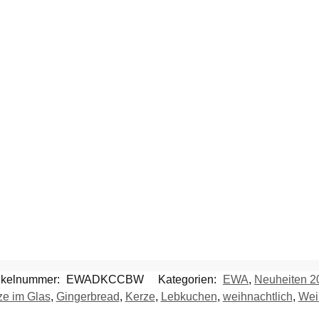
tikelnummer:
EWADKCCBW
Kategorien:
EWA
,
Neuheiten 2
ze im Glas
,
Gingerbread
,
Kerze
,
Lebkuchen
,
weihnachtlich
,
Wei