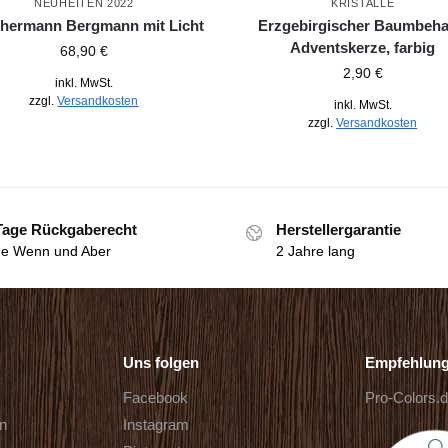
NEUHEITEN 2022
KRISTALLE
hermann Bergmann mit Licht
Erzgebirgischer Baumbeh
Adventskerze, farbig
68,90
€
2,90
€
inkl. MwSt.
zzgl.
Versandkosten
inkl. MwSt.
zzgl.
Versandkosten
Tage Rückgaberecht
Herstellergarantie
e Wenn und Aber
2 Jahre lang
Uns folgen
Empfehlun
Facebook
Pro-Colors.
rn
Instagram