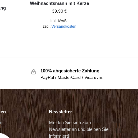
Weihnachtsmann mit Kerze
ang
39,90
€
inkl. MwSt.
zzgl.
Versandkosten
100% abgesicherte Zahlung
PayPal / MasterCard / Visa uvm.
gen
Newsletter
de
Melden Sie sich zum
Newsletter an und bleiben Sie
informiert!