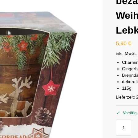
bez
Wei
Lebk
5,90
€
inkl. MwSt.
Charmin
Gingerb
Brennda
dekorat
115g
Lieferzeit:
Vorrätig