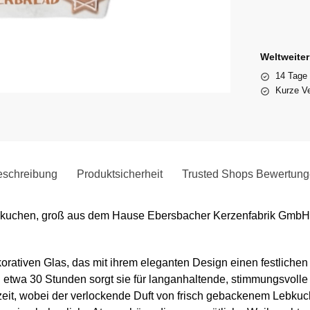
Weltweite
14 Tage
Kurze Ve
schreibung
Produktsicherheit
Trusted Shops Bewertun
uchen, groß aus dem Hause Ebersbacher Kerzenfabrik GmbH is
korativen Glas, das mit ihrem eleganten Design einen festliche
 etwa 30 Stunden sorgt sie für langanhaltende, stimmungsvoll
eszeit, wobei der verlockende Duft von frisch gebackenem Lebk