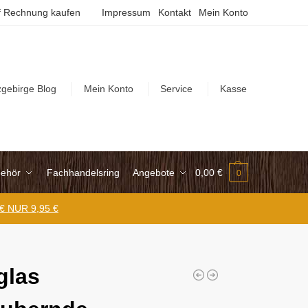
 Rechnung kaufen
Impressum
Kontakt
Mein Konto
zgebirge Blog
Mein Konto
Service
Kasse
ehör
Fachhandelsring
Angebote
0,00
€
0
 € NUR 9,95 €
glas