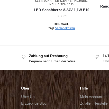
KLEINSCHAFTKERZEN /-BIRNCHNEN
,
NEUHEITEN 2023
Räuc
LED Schaftkerze 8-34V 1,1W E10
3,50
€
inkl. MwSt.
zzgl.
Versandkosten
Zahlung auf Rechnung
14 
Bequem nach Erhalt der Ware
Ohn
Über
Hilfe
Über Uns
Mein Account
Erzgebirge Blog
Zu allen Herstelle