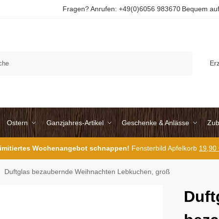
Fragen? Anrufen: +49(0)6056 983670
Bequem auf
Suchen
Er
Ostern
Ganzjahres-Artikel
Geschenke & Anlässe
Zub
 limitiertes Wochenangebot schnappen!
Fensterbild Apfelkorb
19,90
Duftglas bezaubernde Weihnachten Lebkuchen, groß
Duft