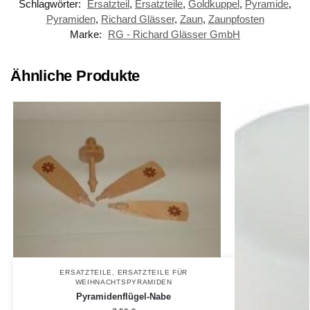
Schlagwörter:
Ersatzteil
,
Ersatzteile
,
Goldkuppel
,
Pyramide
,
Pyramiden
,
Richard Glässer
,
Zaun
,
Zaunpfosten
Marke:
RG - Richard Glässer GmbH
Ähnliche Produkte
ERSATZTEILE
,
ERSATZTEILE FÜR
WEIHNACHTSPYRAMIDEN
Pyramidenflügel-Nabe