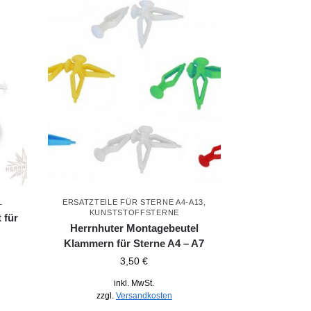
L
ERSATZTEILE FÜR STERNE A4-A13,
KUNSTSTOFFSTERNE
 für
Herrnhuter Montagebeutel
Klammern für Sterne A4 – A7
3,50
€
inkl. MwSt.
zzgl.
Versandkosten