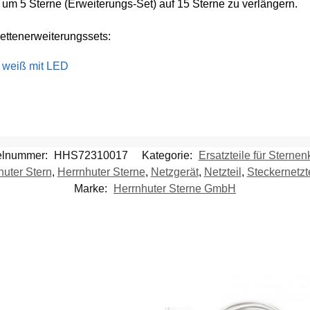
e um 5 Sterne (Erweiterungs-Set) auf 15 Sterne zu verlängern.
ettenerweiterungssets:
t weiß mit LED
kelnummer:
HHS72310017
Kategorie:
Ersatzteile für Sternen
huter Stern
,
Herrnhuter Sterne
,
Netzgerät
,
Netzteil
,
Steckernetzte
Marke:
Herrnhuter Sterne GmbH