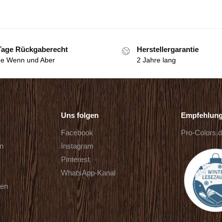
Tage Rückgaberecht
Herstellergarantie
e Wenn und Aber
2 Jahre lang
Uns folgen
Empfehlun
Facebook
Pro-Colors.
rn
Instagram
Pinterest
WhatsApp-Kanal
ten