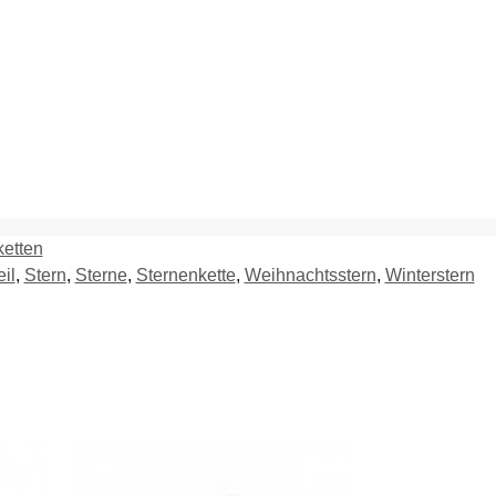
ketten
il
,
Stern
,
Sterne
,
Sternenkette
,
Weihnachtsstern
,
Winterstern