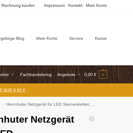
 Rechnung kaufen
Impressum
Kontakt
Mein Konto
zgebirge Blog
Mein Konto
Service
Kasse
ehör
Fachhandelsring
Angebote
0,00
€
0
 € NUR 9,95 €
n
Herrnhuter Netzgerät für LED Sternenketten, 15 Sterne
/
nhuter Netzgerät