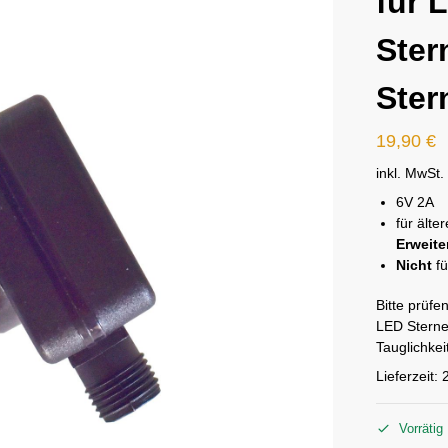
für 
Ster
Ster
19,90
€
inkl. MwSt.
6V 2A
für ält
Erweit
Nicht
fü
Bitte prüfe
LED Sterne
Tauglichkei
Lieferzeit:
Vorrätig