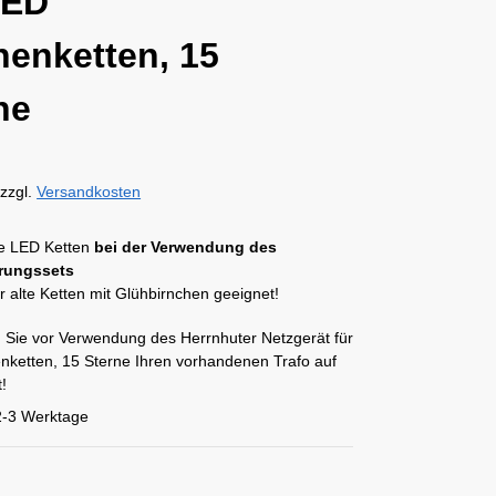
LED
nenketten, 15
ne
zzgl.
Versandkosten
ere LED Ketten
bei der Verwendung des
erungssets
r alte Ketten mit Glühbirnchen geeignet!
n Sie vor Verwendung des Herrnhuter Netzgerät für
nketten, 15 Sterne Ihren vorhandenen Trafo auf
t!
2-3 Werktage