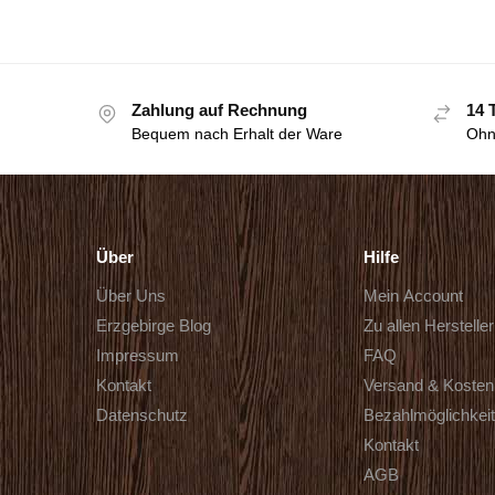
Zahlung auf Rechnung
14 
Bequem nach Erhalt der Ware
Ohn
Über
Hilfe
Über Uns
Mein Account
Erzgebirge Blog
Zu allen Herstelle
Impressum
FAQ
Kontakt
Versand & Kosten
Datenschutz
Bezahlmöglichkei
Kontakt
AGB