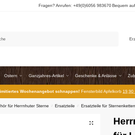
Fragen? Anrufen: +49(0)6056 983670
Bequem auf
Suchen
Er
Ostern
Ganzjahres-Artikel
Geschenke & Anlässe
Zub
 limitiertes Wochenangebot schnappen!
Fensterbild Apfelkorb
19,90
hör für Herrnhuter Sterne
Ersatzteile
Ersatzteile für Sternenkette
/
/
Herr