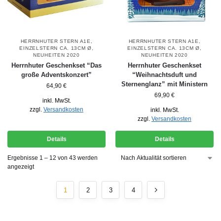
HERRNHUTER STERN A1E,
HERRNHUTER STERN A1E,
EINZELSTERN CA. 13CM Ø
,
EINZELSTERN CA. 13CM Ø
,
NEUHEITEN 2020
NEUHEITEN 2020
Herrnhuter Geschenkset “Das
Herrnhuter Geschenkset
große Adventskonzert”
“Weihnachtsduft und
Sternenglanz” mit Ministern
64,90
€
69,90
€
inkl. MwSt.
zzgl.
Versandkosten
inkl. MwSt.
zzgl.
Versandkosten
Details
Details
Ergebnisse 1 – 12 von 43 werden
angezeigt
1
2
3
4