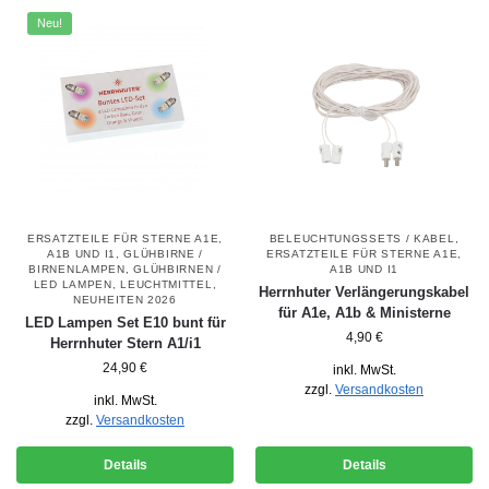
Neu!
ERSATZTEILE FÜR STERNE A1E,
BELEUCHTUNGSSETS / KABEL
,
A1B UND I1
,
GLÜHBIRNE /
ERSATZTEILE FÜR STERNE A1E,
BIRNENLAMPEN
,
GLÜHBIRNEN /
A1B UND I1
LED LAMPEN
,
LEUCHTMITTEL
,
Herrnhuter Verlängerungskabel
NEUHEITEN 2026
für A1e, A1b & Ministerne
LED Lampen Set E10 bunt für
4,90
€
Herrnhuter Stern A1/i1
24,90
€
inkl. MwSt.
zzgl.
Versandkosten
inkl. MwSt.
zzgl.
Versandkosten
Details
Details