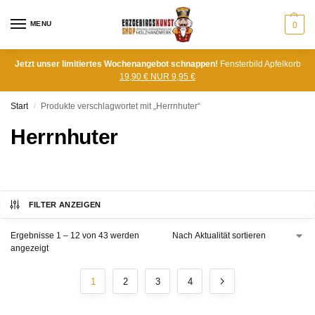
MENU
0
Jetzt unser limitiertes Wochenangebot schnappen!
Fensterbild Apfelkorb
19,90 € NUR 9,95 €
Start
Produkte verschlagwortet mit „Herrnhuter“
/
Herrnhuter
FILTER ANZEIGEN
Ergebnisse 1 – 12 von 43 werden
angezeigt
1
2
3
4