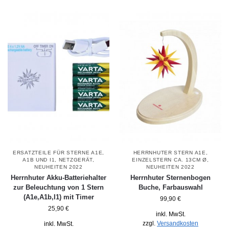
ERSATZTEILE FÜR STERNE A1E,
HERRNHUTER STERN A1E,
A1B UND I1
,
NETZGERÄT
,
EINZELSTERN CA. 13CM Ø
,
NEUHEITEN 2022
NEUHEITEN 2022
Herrnhuter Akku-Batteriehalter
Herrnhuter Sternenbogen
zur Beleuchtung von 1 Stern
Buche, Farbauswahl
(A1e,A1b,I1) mit Timer
99,90
€
25,90
€
inkl. MwSt.
zzgl.
Versandkosten
inkl. MwSt.