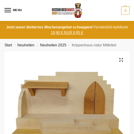
MENU
0
Jetzt unser limitiertes Wochenangebot schnappen!
Fensterbild Apfelkorb
19,90 € NUR 9,95 €
Start
Neuheiten
Neuheiten 2025
Krippenhaus natur Mittelteil
/
/
/