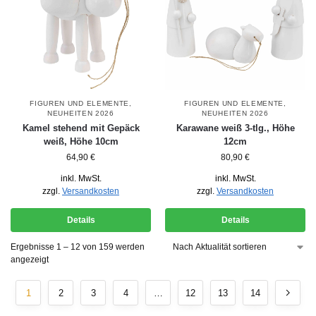
FIGUREN UND ELEMENTE
,
FIGUREN UND ELEMENTE
,
NEUHEITEN 2026
NEUHEITEN 2026
Kamel stehend mit Gepäck
Karawane weiß 3-tlg., Höhe
weiß, Höhe 10cm
12cm
64,90
€
80,90
€
inkl. MwSt.
inkl. MwSt.
zzgl.
Versandkosten
zzgl.
Versandkosten
Details
Details
Ergebnisse 1 – 12 von 159 werden
angezeigt
1
2
3
4
…
12
13
14