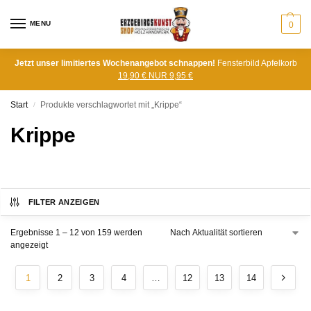
MENU
0
Jetzt unser limitiertes Wochenangebot schnappen!
Fensterbild Apfelkorb
19,90 € NUR 9,95 €
Start
Produkte verschlagwortet mit „Krippe“
/
Krippe
FILTER ANZEIGEN
Ergebnisse 1 – 12 von 159 werden
angezeigt
1
2
3
4
…
12
13
14