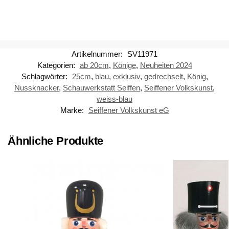
Artikelnummer:
SV11971
Kategorien:
ab 20cm
,
Könige
,
Neuheiten 2024
Schlagwörter:
25cm
,
blau
,
exklusiv
,
gedrechselt
,
König
,
Nussknacker
,
Schauwerkstatt Seiffen
,
Seiffener Volkskunst
,
weiss-blau
Marke:
Seiffener Volkskunst eG
Ähnliche Produkte