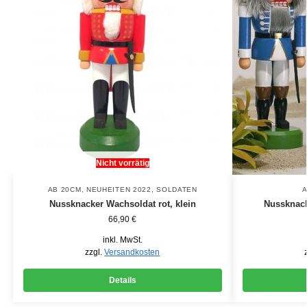
Nicht vorrätig
AB 20CM
,
NEUHEITEN 2022
,
SOLDATEN
A
Nussknacker Wachsoldat rot, klein
Nussknack
66,90
€
inkl. MwSt.
zzgl.
Versandkosten
Details