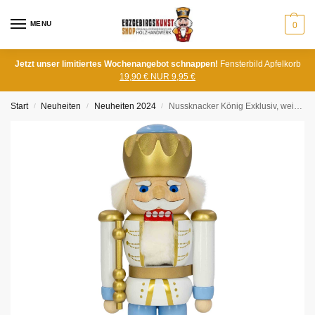
MENU
0
Jetzt unser limitiertes Wochenangebot schnappen!
Fensterbild Apfelkorb
19,90 € NUR 9,95 €
Start
Neuheiten
Neuheiten 2024
Nussknacker König Exklusiv, weiss-blau
/
/
/